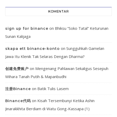
KOMENTAR
on
Bhiksu “Soko Tatal” Keturunan
sign up for binance
Sunan Kalijaga
on
Sungguhkah Gamelan
skapa ett binance-konto
Jawa Itu Klenik Tak Selaras Dengan Dharma?
on
Mengenang Pahlawan Sekaligus Sesepuh
创建免费账户
Wihara Tanah Putih & Mapanbudhi
on
Batik Tulis Lasem
注册Binance
on
Kisah Tersembunyi Ketika Ashin
Binance代码
Jinarakkhita Berdiam di Watu Gong-Kassapa (1)