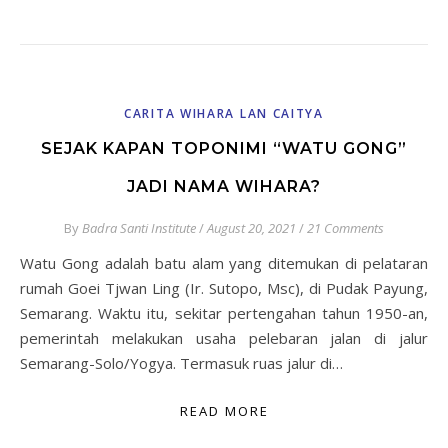
CARITA WIHARA LAN CAITYA
SEJAK KAPAN TOPONIMI “WATU GONG”
JADI NAMA WIHARA?
By
Badra Santi Institute
/
August 20, 2021
/
21 Comments
Watu Gong adalah batu alam yang ditemukan di pelataran
rumah Goei Tjwan Ling (Ir. Sutopo, Msc), di Pudak Payung,
Semarang. Waktu itu, sekitar pertengahan tahun 1950-an,
pemerintah melakukan usaha pelebaran jalan di jalur
Semarang-Solo/Yogya. Termasuk ruas jalur di…
READ MORE