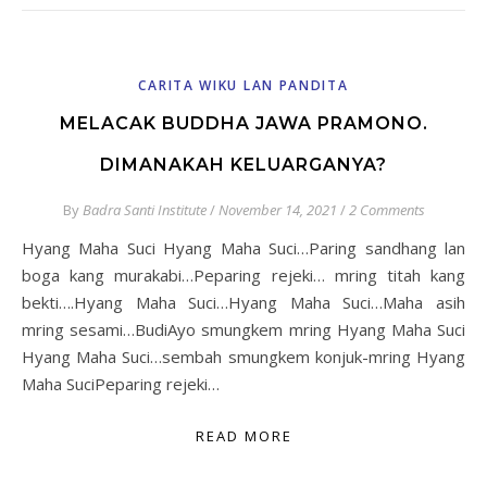
CARITA WIKU LAN PANDITA
MELACAK BUDDHA JAWA PRAMONO.
DIMANAKAH KELUARGANYA?
By
Badra Santi Institute
/
November 14, 2021
/
2 Comments
Hyang Maha Suci Hyang Maha Suci…Paring sandhang lan
boga kang murakabi…Peparing rejeki… mring titah kang
bekti….Hyang Maha Suci…Hyang Maha Suci…Maha asih
mring sesami…BudiAyo smungkem mring Hyang Maha Suci
Hyang Maha Suci…sembah smungkem konjuk-mring Hyang
Maha SuciPeparing rejeki…
READ MORE