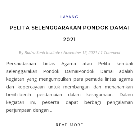
LAYANG
PELITA SELENGGARAKAN PONDOK DAMAI
2021
By
Badra Santi Institute
/
November 15, 2021
/
1 Comment
Persaudaraan Lintas Agama atau Pelita kembali
selenggarakan Pondok DamaiPondok Damai adalah
kegiatan yang mengumpulkan para pemuda lintas agama
dan kepercayaan untuk membangun dan menanamkan
benih-benih perdamaian dalam keragamaan. Dalam
kegiatan ini, peserta dapat berbagi pengalaman
perjumpaan dengan…
READ MORE