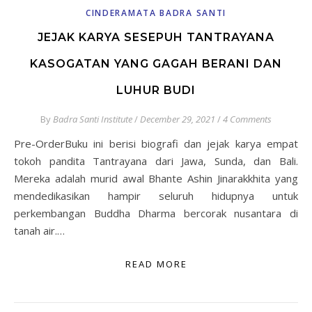
CINDERAMATA BADRA SANTI
JEJAK KARYA SESEPUH TANTRAYANA
KASOGATAN YANG GAGAH BERANI DAN
LUHUR BUDI
By
Badra Santi Institute
/
December 29, 2021
/
4 Comments
Pre-OrderBuku ini berisi biografi dan jejak karya empat
tokoh pandita Tantrayana dari Jawa, Sunda, dan Bali.
Mereka adalah murid awal Bhante Ashin Jinarakkhita yang
mendedikasikan hampir seluruh hidupnya untuk
perkembangan Buddha Dharma bercorak nusantara di
tanah air.…
READ MORE