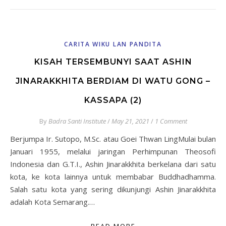
CARITA WIKU LAN PANDITA
KISAH TERSEMBUNYI SAAT ASHIN
JINARAKKHITA BERDIAM DI WATU GONG –
KASSAPA (2)
By
Badra Santi Institute
/
May 21, 2021
/
1 Comment
Berjumpa Ir. Sutopo, M.Sc. atau Goei Thwan LingMulai bulan
Januari 1955, melalui jaringan Perhimpunan Theosofi
Indonesia dan G.T.I., Ashin Jinarakkhita berkelana dari satu
kota, ke kota lainnya untuk membabar Buddhadhamma.
Salah satu kota yang sering dikunjungi Ashin Jinarakkhita
adalah Kota Semarang.…