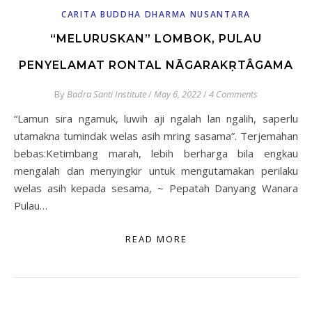
CARITA BUDDHA DHARMA NUSANTARA
“MELURUSKAN” LOMBOK, PULAU
PENYELAMAT RONTAL NĀGARAKṚTÂGAMA
By
Badra Santi Institute
/
May 6, 2022
/
4 Comments
“Lamun sira ngamuk, luwih aji ngalah lan ngalih, saperlu
utamakna tumindak welas asih mring sasama”. Terjemahan
bebas:Ketimbang marah, lebih berharga bila engkau
mengalah dan menyingkir untuk mengutamakan perilaku
welas asih kepada sesama, ~ Pepatah Danyang Wanara
Pulau…
READ MORE