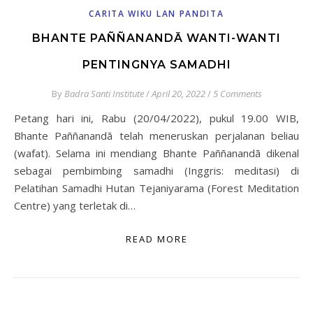
CARITA WIKU LAN PANDITA
BHANTE PAÑÑANANDĀ WANTI-WANTI
PENTINGNYA SAMADHI
By
Badra Santi Institute
/
April 20, 2022
/
5 Comments
Petang hari ini, Rabu (20/04/2022), pukul 19.00 WIB,
Bhante Paññanandā telah meneruskan perjalanan beliau
(wafat). Selama ini mendiang Bhante Paññanandā dikenal
sebagai pembimbing samadhi (Inggris: meditasi) di
Pelatihan Samadhi Hutan Tejaniyarama (Forest Meditation
Centre) yang terletak di…
READ MORE