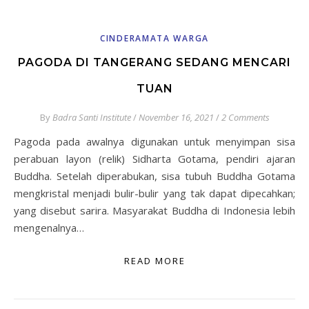
CINDERAMATA WARGA
PAGODA DI TANGERANG SEDANG MENCARI
TUAN
By
Badra Santi Institute
/
November 16, 2021
/
2 Comments
Pagoda pada awalnya digunakan untuk menyimpan sisa
perabuan layon (relik) Sidharta Gotama, pendiri ajaran
Buddha. Setelah diperabukan, sisa tubuh Buddha Gotama
mengkristal menjadi bulir-bulir yang tak dapat dipecahkan;
yang disebut sarira. Masyarakat Buddha di Indonesia lebih
mengenalnya…
READ MORE