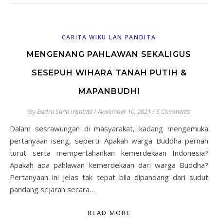
CARITA WIKU LAN PANDITA
MENGENANG PAHLAWAN SEKALIGUS
SESEPUH WIHARA TANAH PUTIH &
MAPANBUDHI
By
Badra Santi Institute
/
November 10, 2021
/
6 Comments
Dalam sesrawungan di masyarakat, kadang mengemuka
pertanyaan iseng, seperti: Apakah warga Buddha pernah
turut serta mempertahankan kemerdekaan Indonesia?
Apakah ada pahlawan kemerdekaan dari warga Buddha?
Pertanyaan ini jelas tak tepat bila dipandang dari sudut
pandang sejarah secara…
READ MORE