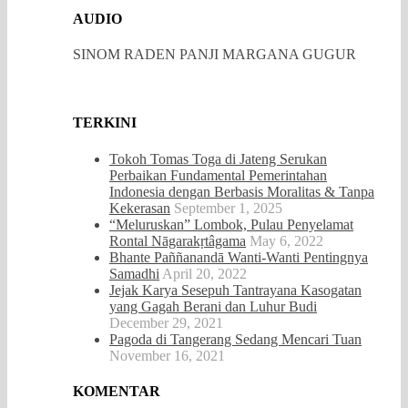
AUDIO
SINOM RADEN PANJI MARGANA GUGUR
TERKINI
Tokoh Tomas Toga di Jateng Serukan
Perbaikan Fundamental Pemerintahan
Indonesia dengan Berbasis Moralitas & Tanpa
Kekerasan
September 1, 2025
“Meluruskan” Lombok, Pulau Penyelamat
Rontal Nāgarakṛtâgama
May 6, 2022
Bhante Paññanandā Wanti-Wanti Pentingnya
Samadhi
April 20, 2022
Jejak Karya Sesepuh Tantrayana Kasogatan
yang Gagah Berani dan Luhur Budi
December 29, 2021
Pagoda di Tangerang Sedang Mencari Tuan
November 16, 2021
KOMENTAR