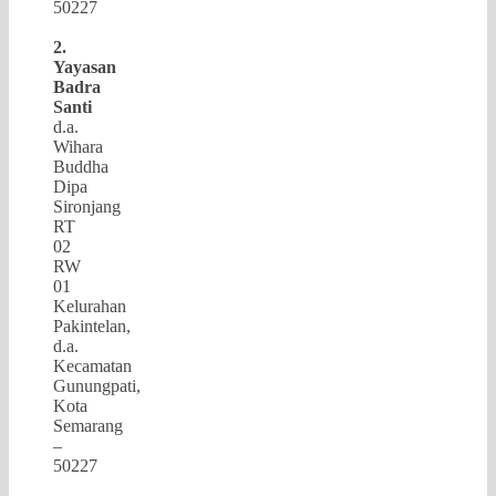
50227
2.
Yayasan
Badra
Santi
d.a.
Wihara
Buddha
Dipa
Sironjang
RT
02
RW
01
Kelurahan
Pakintelan,
d.a.
Kecamatan
Gunungpati,
Kota
Semarang
–
50227