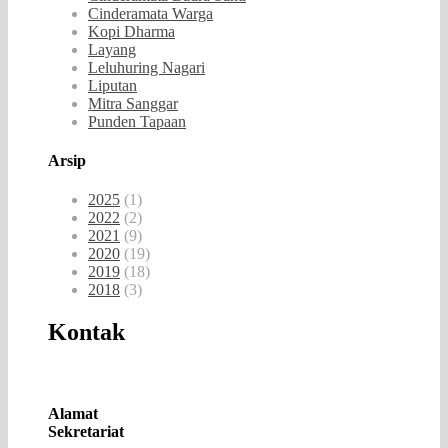
Cinderamata Warga
Kopi Dharma
Layang
Leluhuring Nagari
Liputan
Mitra Sanggar
Punden Tapaan
Arsip
2025
(1)
2022
(2)
2021
(9)
2020
(19)
2019
(18)
2018
(3)
Kontak
Alamat
Sekretariat