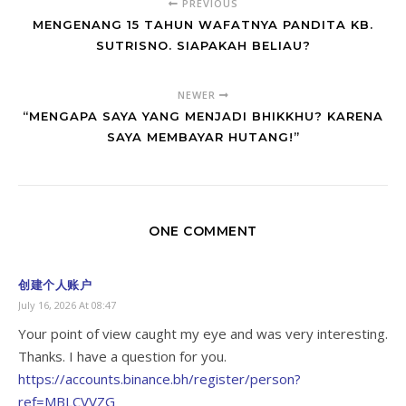
PREVIOUS
MENGENANG 15 TAHUN WAFATNYA PANDITA KB.
SUTRISNO. SIAPAKAH BELIAU?
NEWER
“MENGAPA SAYA YANG MENJADI BHIKKHU? KARENA
SAYA MEMBAYAR HUTANG!”
ONE COMMENT
创建个人账户
July 16, 2026 At 08:47
Your point of view caught my eye and was very interesting.
Thanks. I have a question for you.
https://accounts.binance.bh/register/person?
ref=MBLCVVZG