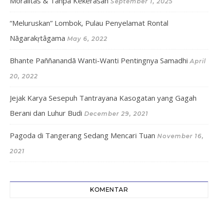
Moralitas & Tanpa Kekerasan
September 1, 2025
“Meluruskan” Lombok, Pulau Penyelamat Rontal
Nāgarakṛtâgama
May 6, 2022
Bhante Paññanandā Wanti-Wanti Pentingnya Samadhi
April
20, 2022
Jejak Karya Sesepuh Tantrayana Kasogatan yang Gagah
Berani dan Luhur Budi
December 29, 2021
Pagoda di Tangerang Sedang Mencari Tuan
November 16,
2021
KOMENTAR