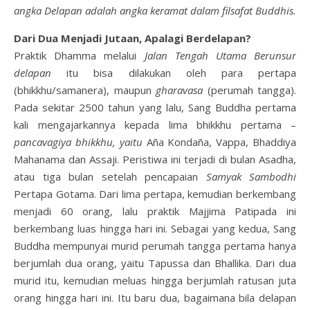
angka Delapan adalah angka keramat dalam filsafat Buddhis.
Dari Dua Menjadi Jutaan, Apalagi Berdelapan?
Praktik Dhamma melalui
Jalan Tengah Utama Berunsur
delapan
itu bisa dilakukan oleh para pertapa
(bhikkhu/samanera), maupun
gharavasa
(perumah tangga).
Pada sekitar 2500 tahun yang lalu, Sang Buddha pertama
kali mengajarkannya kepada lima bhikkhu pertama –
pancavagiya bhikkhu, yaitu
Aña Kondaña, Vappa, Bhaddiya
Mahanama dan Assaji. Peristiwa ini terjadi di bulan Asadha,
atau tiga bulan setelah pencapaian
Samyak Sambodhi
Pertapa Gotama. Dari lima pertapa, kemudian berkembang
menjadi 60 orang, lalu praktik Majjima Patipada ini
berkembang luas hingga hari ini. Sebagai yang kedua, Sang
Buddha mempunyai murid perumah tangga pertama hanya
berjumlah dua orang, yaitu Tapussa dan Bhallika. Dari dua
murid itu, kemudian meluas hingga berjumlah ratusan juta
orang hingga hari ini. Itu baru dua, bagaimana bila delapan