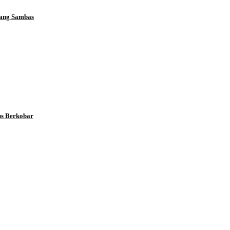
Nang Sambas
us Berkobar