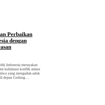
kan Perbaikan
sia dengan
rasan
blik Indonesia merayakan
mi kulminasi konflik antara
ristiwa yang mengaduk-aduk
sa di depan Gedung…