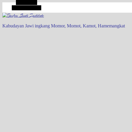
Alt Sidebar
Random Article
Kabudayan Jawi ingkang Momor, Momot, Kamot, Hamemangkat