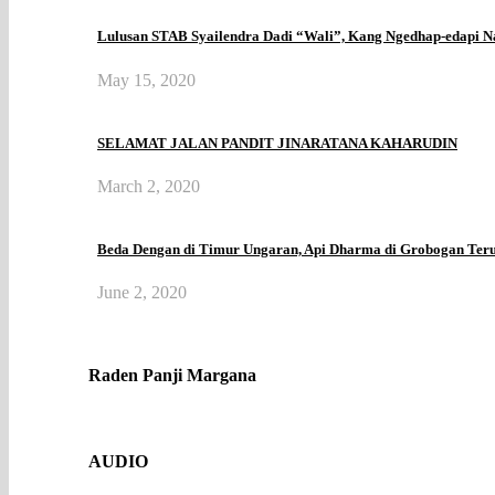
Lulusan STAB Syailendra Dadi “Wali”, Kang Ngedhap-edapi 
May 15, 2020
SELAMAT JALAN PANDIT JINARATANA KAHARUDIN
March 2, 2020
Beda Dengan di Timur Ungaran, Api Dharma di Grobogan Ter
June 2, 2020
Raden Panji Margana
AUDIO