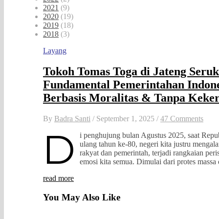
2021
(9)
2020
(19)
2019
(18)
2018
(3)
Layang
Tokoh Tomas Toga di Jateng Seru
Fundamental Pemerintahan Indone
Berbasis Moralitas & Tanpa Keke
By
Badra Santi
/
September 1, 2025
/
47 Comments
D
i penghujung bulan Agustus 2025, saat Repu
ulang tahun ke-80, negeri kita justru mengala
rakyat dan pemerintah, terjadi rangkaian pe
emosi kita semua. Dimulai dari protes mas
read more
You May Also Like