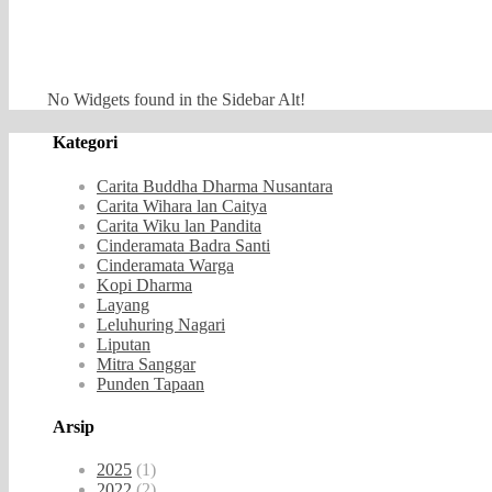
No Widgets found in the Sidebar Alt!
Kategori
Carita Buddha Dharma Nusantara
Carita Wihara lan Caitya
Carita Wiku lan Pandita
Cinderamata Badra Santi
Cinderamata Warga
Kopi Dharma
Layang
Leluhuring Nagari
Liputan
Mitra Sanggar
Punden Tapaan
Arsip
2025
(1)
2022
(2)