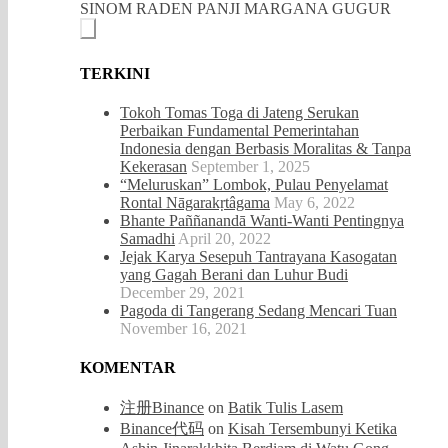
SINOM RADEN PANJI MARGANA GUGUR
TERKINI
Tokoh Tomas Toga di Jateng Serukan
Perbaikan Fundamental Pemerintahan
Indonesia dengan Berbasis Moralitas & Tanpa
Kekerasan
September 1, 2025
“Meluruskan” Lombok, Pulau Penyelamat
Rontal Nāgarakṛtâgama
May 6, 2022
Bhante Paññanandā Wanti-Wanti Pentingnya
Samadhi
April 20, 2022
Jejak Karya Sesepuh Tantrayana Kasogatan
yang Gagah Berani dan Luhur Budi
December 29, 2021
Pagoda di Tangerang Sedang Mencari Tuan
November 16, 2021
KOMENTAR
注册Binance
on
Batik Tulis Lasem
Binance代码
on
Kisah Tersembunyi Ketika