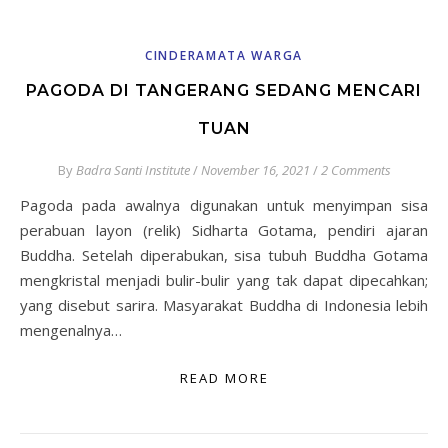
CINDERAMATA WARGA
PAGODA DI TANGERANG SEDANG MENCARI
TUAN
By
Badra Santi Institute
/
November 16, 2021
/
2 Comments
Pagoda pada awalnya digunakan untuk menyimpan sisa
perabuan layon (relik) Sidharta Gotama, pendiri ajaran
Buddha. Setelah diperabukan, sisa tubuh Buddha Gotama
mengkristal menjadi bulir-bulir yang tak dapat dipecahkan;
yang disebut sarira. Masyarakat Buddha di Indonesia lebih
mengenalnya…
READ MORE