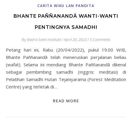
CARITA WIKU LAN PANDITA
BHANTE PAÑÑANANDĀ WANTI-WANTI
PENTINGNYA SAMADHI
By
Badra Santi Institute
/
April 20, 2022
/
5 Comments
Petang hari ini, Rabu (20/04/2022), pukul 19.00 WIB,
Bhante Paññanandā telah meneruskan perjalanan beliau
(wafat). Selama ini mendiang Bhante Paññanandā dikenal
sebagai pembimbing samadhi (Inggris: meditasi) di
Pelatihan Samadhi Hutan Tejaniyarama (Forest Meditation
Centre) yang terletak di…
READ MORE