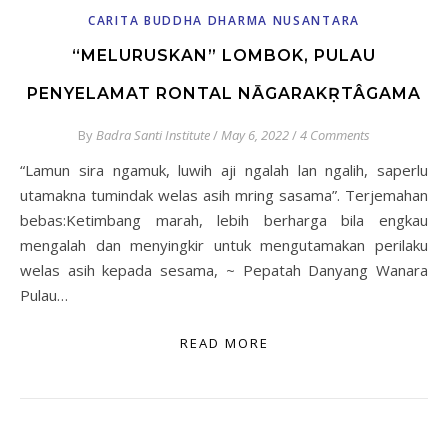
CARITA BUDDHA DHARMA NUSANTARA
“MELURUSKAN” LOMBOK, PULAU
PENYELAMAT RONTAL NĀGARAKṚTÂGAMA
By
Badra Santi Institute
/
May 6, 2022
/
4 Comments
“Lamun sira ngamuk, luwih aji ngalah lan ngalih, saperlu
utamakna tumindak welas asih mring sasama”. Terjemahan
bebas:Ketimbang marah, lebih berharga bila engkau
mengalah dan menyingkir untuk mengutamakan perilaku
welas asih kepada sesama, ~ Pepatah Danyang Wanara
Pulau…
READ MORE