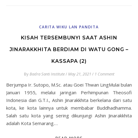
CARITA WIKU LAN PANDITA
KISAH TERSEMBUNYI SAAT ASHIN
JINARAKKHITA BERDIAM DI WATU GONG –
KASSAPA (2)
By
Badra Santi Institute
/
May 21, 2021
/
1 Comment
Berjumpa Ir. Sutopo, M.Sc. atau Goei Thwan LingMulai bulan
Januari 1955, melalui jaringan Perhimpunan Theosofi
Indonesia dan G.T.I., Ashin Jinarakkhita berkelana dari satu
kota, ke kota lainnya untuk membabar Buddhadhamma.
Salah satu kota yang sering dikunjungi Ashin Jinarakkhita
adalah Kota Semarang.…