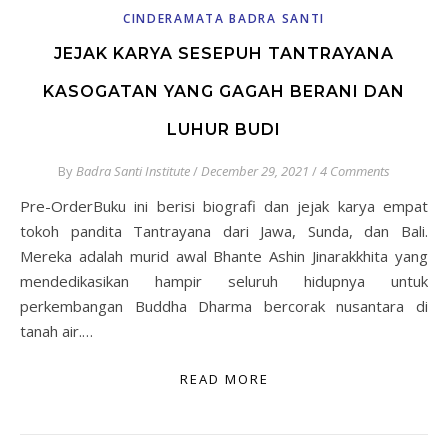
CINDERAMATA BADRA SANTI
JEJAK KARYA SESEPUH TANTRAYANA
KASOGATAN YANG GAGAH BERANI DAN
LUHUR BUDI
By
Badra Santi Institute
/
December 29, 2021
/
4 Comments
Pre-OrderBuku ini berisi biografi dan jejak karya empat
tokoh pandita Tantrayana dari Jawa, Sunda, dan Bali.
Mereka adalah murid awal Bhante Ashin Jinarakkhita yang
mendedikasikan hampir seluruh hidupnya untuk
perkembangan Buddha Dharma bercorak nusantara di
tanah air.…
READ MORE