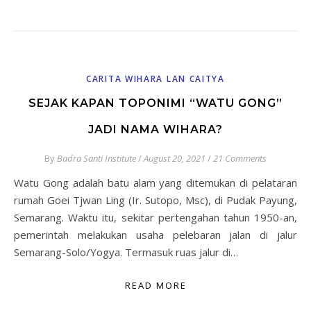
CARITA WIHARA LAN CAITYA
SEJAK KAPAN TOPONIMI “WATU GONG”
JADI NAMA WIHARA?
By
Badra Santi Institute
/
August 20, 2021
/
21 Comments
Watu Gong adalah batu alam yang ditemukan di pelataran
rumah Goei Tjwan Ling (Ir. Sutopo, Msc), di Pudak Payung,
Semarang. Waktu itu, sekitar pertengahan tahun 1950-an,
pemerintah melakukan usaha pelebaran jalan di jalur
Semarang-Solo/Yogya. Termasuk ruas jalur di…
READ MORE