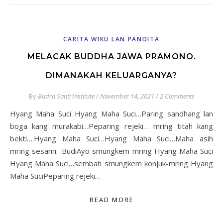
CARITA WIKU LAN PANDITA
MELACAK BUDDHA JAWA PRAMONO.
DIMANAKAH KELUARGANYA?
By
Badra Santi Institute
/
November 14, 2021
/
2 Comments
Hyang Maha Suci Hyang Maha Suci…Paring sandhang lan
boga kang murakabi…Peparing rejeki… mring titah kang
bekti….Hyang Maha Suci…Hyang Maha Suci…Maha asih
mring sesami…BudiAyo smungkem mring Hyang Maha Suci
Hyang Maha Suci…sembah smungkem konjuk-mring Hyang
Maha SuciPeparing rejeki…
READ MORE