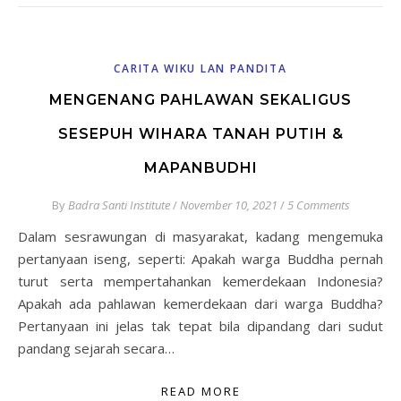
CARITA WIKU LAN PANDITA
MENGENANG PAHLAWAN SEKALIGUS
SESEPUH WIHARA TANAH PUTIH &
MAPANBUDHI
By
Badra Santi Institute
/
November 10, 2021
/
5 Comments
Dalam sesrawungan di masyarakat, kadang mengemuka
pertanyaan iseng, seperti: Apakah warga Buddha pernah
turut serta mempertahankan kemerdekaan Indonesia?
Apakah ada pahlawan kemerdekaan dari warga Buddha?
Pertanyaan ini jelas tak tepat bila dipandang dari sudut
pandang sejarah secara…
READ MORE