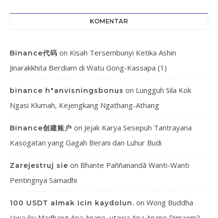
KOMENTAR
on
Kisah Tersembunyi Ketika Ashin
Binance代码
Jinarakkhita Berdiam di Watu Gong-Kassapa (1)
on
Lungguh Sila Kok
binance h"anvisningsbonus
Ngasi Klumah, Kejengkang Ngathang-Athang
on
Jejak Karya Sesepuh Tantrayana
Binance创建账户
Kasogatan yang Gagah Berani dan Luhur Budi
on
Bhante Paññanandā Wanti-Wanti
Zarejestruj sie
Pentingnya Samadhi
on
Wong Buddha
100 USDT almak icin kaydolun.
Jawa iku Madhang Apa Anane, utawa Apa Anane Dimaem?