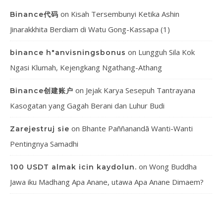
on
Kisah Tersembunyi Ketika Ashin
Binance代码
Jinarakkhita Berdiam di Watu Gong-Kassapa (1)
on
Lungguh Sila Kok
binance h"anvisningsbonus
Ngasi Klumah, Kejengkang Ngathang-Athang
on
Jejak Karya Sesepuh Tantrayana
Binance创建账户
Kasogatan yang Gagah Berani dan Luhur Budi
on
Bhante Paññanandā Wanti-Wanti
Zarejestruj sie
Pentingnya Samadhi
on
Wong Buddha
100 USDT almak icin kaydolun.
Jawa iku Madhang Apa Anane, utawa Apa Anane Dimaem?