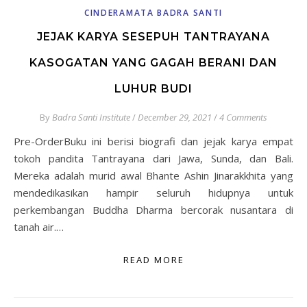
CINDERAMATA BADRA SANTI
JEJAK KARYA SESEPUH TANTRAYANA
KASOGATAN YANG GAGAH BERANI DAN
LUHUR BUDI
By
Badra Santi Institute
/
December 29, 2021
/
4 Comments
Pre-OrderBuku ini berisi biografi dan jejak karya empat
tokoh pandita Tantrayana dari Jawa, Sunda, dan Bali.
Mereka adalah murid awal Bhante Ashin Jinarakkhita yang
mendedikasikan hampir seluruh hidupnya untuk
perkembangan Buddha Dharma bercorak nusantara di
tanah air.…
READ MORE