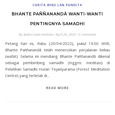
CARITA WIKU LAN PANDITA
BHANTE PAÑÑANANDĀ WANTI-WANTI
PENTINGNYA SAMADHI
By
Badra Santi Institute
/
April 20, 2022
/
5 Comments
Petang hari ini, Rabu (20/04/2022), pukul 19.00 WIB,
Bhante Paññanandā telah meneruskan perjalanan beliau
(wafat). Selama ini mendiang Bhante Paññanandā dikenal
sebagai pembimbing samadhi (Inggris: meditasi) di
Pelatihan Samadhi Hutan Tejaniyarama (Forest Meditation
Centre) yang terletak di…
READ MORE