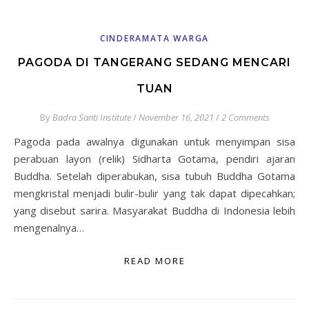
CINDERAMATA WARGA
PAGODA DI TANGERANG SEDANG MENCARI
TUAN
By
Badra Santi Institute
/
November 16, 2021
/
2 Comments
Pagoda pada awalnya digunakan untuk menyimpan sisa
perabuan layon (relik) Sidharta Gotama, pendiri ajaran
Buddha. Setelah diperabukan, sisa tubuh Buddha Gotama
mengkristal menjadi bulir-bulir yang tak dapat dipecahkan;
yang disebut sarira. Masyarakat Buddha di Indonesia lebih
mengenalnya…
READ MORE