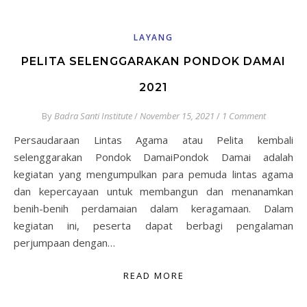
LAYANG
PELITA SELENGGARAKAN PONDOK DAMAI
2021
By
Badra Santi Institute
/
November 15, 2021
/
1 Comment
Persaudaraan Lintas Agama atau Pelita kembali
selenggarakan Pondok DamaiPondok Damai adalah
kegiatan yang mengumpulkan para pemuda lintas agama
dan kepercayaan untuk membangun dan menanamkan
benih-benih perdamaian dalam keragamaan. Dalam
kegiatan ini, peserta dapat berbagi pengalaman
perjumpaan dengan…
READ MORE