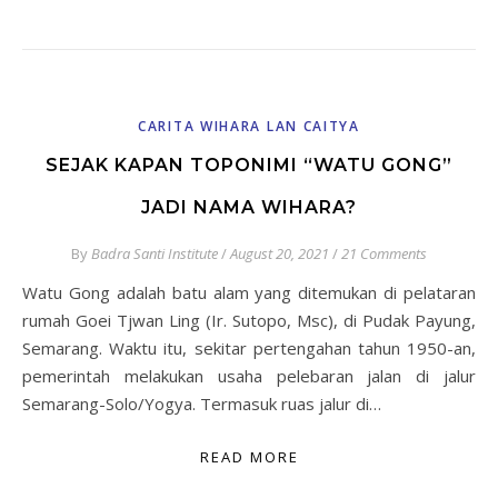
CARITA WIHARA LAN CAITYA
SEJAK KAPAN TOPONIMI “WATU GONG”
JADI NAMA WIHARA?
By
Badra Santi Institute
/
August 20, 2021
/
21 Comments
Watu Gong adalah batu alam yang ditemukan di pelataran
rumah Goei Tjwan Ling (Ir. Sutopo, Msc), di Pudak Payung,
Semarang. Waktu itu, sekitar pertengahan tahun 1950-an,
pemerintah melakukan usaha pelebaran jalan di jalur
Semarang-Solo/Yogya. Termasuk ruas jalur di…
READ MORE