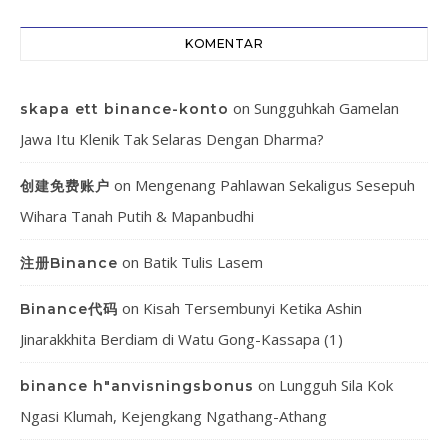
KOMENTAR
on
Sungguhkah Gamelan
skapa ett binance-konto
Jawa Itu Klenik Tak Selaras Dengan Dharma?
on
Mengenang Pahlawan Sekaligus Sesepuh
创建免费账户
Wihara Tanah Putih & Mapanbudhi
on
Batik Tulis Lasem
注册Binance
on
Kisah Tersembunyi Ketika Ashin
Binance代码
Jinarakkhita Berdiam di Watu Gong-Kassapa (1)
on
Lungguh Sila Kok
binance h"anvisningsbonus
Ngasi Klumah, Kejengkang Ngathang-Athang