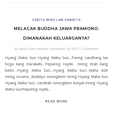
CARITA WIKU LAN PANDITA
MELACAK BUDDHA JAWA PRAMONO.
DIMANAKAH KELUARGANYA?
By
Badra Santi Institute
/
November 14, 2021
/
2 Comments
Hyang Maha Suci Hyang Maha Suci…Paring sandhang lan
boga kang murakabi…Peparing rejeki… mring titah kang
bekti….Hyang Maha Suci…Hyang Maha Suci…Maha asih
mring sesami…BudiAyo smungkem mring Hyang Maha Suci
Hyang Maha Suci…sembah smungkem konjuk-mring Hyang
Maha SuciPeparing rejeki…
READ MORE