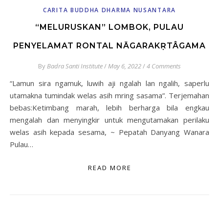
CARITA BUDDHA DHARMA NUSANTARA
“MELURUSKAN” LOMBOK, PULAU
PENYELAMAT RONTAL NĀGARAKṚTÂGAMA
By
Badra Santi Institute
/
May 6, 2022
/
4 Comments
“Lamun sira ngamuk, luwih aji ngalah lan ngalih, saperlu
utamakna tumindak welas asih mring sasama”. Terjemahan
bebas:Ketimbang marah, lebih berharga bila engkau
mengalah dan menyingkir untuk mengutamakan perilaku
welas asih kepada sesama, ~ Pepatah Danyang Wanara
Pulau…
READ MORE