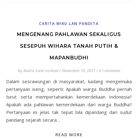
CARITA WIKU LAN PANDITA
MENGENANG PAHLAWAN SEKALIGUS
SESEPUH WIHARA TANAH PUTIH &
MAPANBUDHI
By
Badra Santi Institute
/
November 10, 2021
/
6 Comments
Dalam sesrawungan di masyarakat, kadang mengemuka
pertanyaan iseng, seperti: Apakah warga Buddha pernah
turut serta mempertahankan kemerdekaan Indonesia?
Apakah ada pahlawan kemerdekaan dari warga Buddha?
Pertanyaan ini jelas tak tepat bila dipandang dari sudut
pandang sejarah secara…
READ MORE