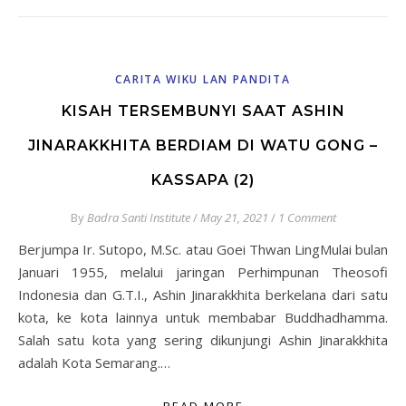
CARITA WIKU LAN PANDITA
KISAH TERSEMBUNYI SAAT ASHIN
JINARAKKHITA BERDIAM DI WATU GONG –
KASSAPA (2)
By
Badra Santi Institute
/
May 21, 2021
/
1 Comment
Berjumpa Ir. Sutopo, M.Sc. atau Goei Thwan LingMulai bulan
Januari 1955, melalui jaringan Perhimpunan Theosofi
Indonesia dan G.T.I., Ashin Jinarakkhita berkelana dari satu
kota, ke kota lainnya untuk membabar Buddhadhamma.
Salah satu kota yang sering dikunjungi Ashin Jinarakkhita
adalah Kota Semarang.…