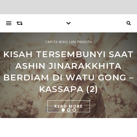
CARITA WIKU LAN PANDITA
CINDERAMATA BADRA SANTI
LIPUTAN
KISAH TERSEMBUNYI SAAT
BATIK STAB SYAILENDRA,
BIOGRAFI BHIKKHU
ASHIN JINARAKKHITA
HAMPIR NJAWIL PUTRI
JINAPHALO, THERA.
BERDIAM DI WATU GONG –
BHIKKHU BERUSIA 1 ABAD
CAMPA (1)
KASSAPA (2)
READ MORE
READ MORE
READ MORE