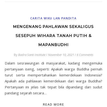
CARITA WIKU LAN PANDITA
MENGENANG PAHLAWAN SEKALIGUS
SESEPUH WIHARA TANAH PUTIH &
MAPANBUDHI
By
Badra Santi Institute
/
November 10, 2021
/
6 Comments
Dalam sesrawungan di masyarakat, kadang mengemuka
pertanyaan iseng, seperti: Apakah warga Buddha pernah
turut serta mempertahankan kemerdekaan Indonesia?
Apakah ada pahlawan kemerdekaan dari warga Buddha?
Pertanyaan ini jelas tak tepat bila dipandang dari sudut
pandang sejarah secara…
READ MORE