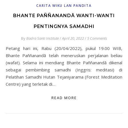
CARITA WIKU LAN PANDITA
BHANTE PAÑÑANANDĀ WANTI-WANTI
PENTINGNYA SAMADHI
By
Badra Santi Institute
/
April 20, 2022
/
5 Comments
Petang hari ini, Rabu (20/04/2022), pukul 19.00 WIB,
Bhante Paññanandā telah meneruskan perjalanan beliau
(wafat). Selama ini mendiang Bhante Paññanandā dikenal
sebagai pembimbing samadhi (Inggris: meditasi) di
Pelatihan Samadhi Hutan Tejaniyarama (Forest Meditation
Centre) yang terletak di…
READ MORE