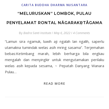
CARITA BUDDHA DHARMA NUSANTARA
“MELURUSKAN” LOMBOK, PULAU
PENYELAMAT RONTAL NĀGARAKṚTÂGAMA
By
Badra Santi Institute
/
May 6, 2022
/
4 Comments
“Lamun sira ngamuk, luwih aji ngalah lan ngalih, saperlu
utamakna tumindak welas asih mring sasama”. Terjemahan
bebas:Ketimbang marah, lebih berharga bila engkau
mengalah dan menyingkir untuk mengutamakan perilaku
welas asih kepada sesama, ~ Pepatah Danyang Wanara
Pulau…
READ MORE