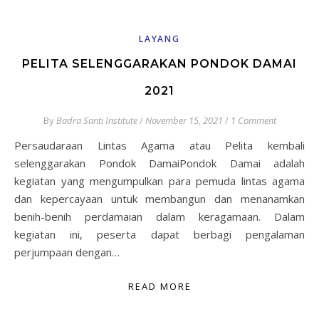
LAYANG
PELITA SELENGGARAKAN PONDOK DAMAI
2021
By
Badra Santi Institute
/
November 15, 2021
/
1 Comment
Persaudaraan Lintas Agama atau Pelita kembali
selenggarakan Pondok DamaiPondok Damai adalah
kegiatan yang mengumpulkan para pemuda lintas agama
dan kepercayaan untuk membangun dan menanamkan
benih-benih perdamaian dalam keragamaan. Dalam
kegiatan ini, peserta dapat berbagi pengalaman
perjumpaan dengan…
READ MORE