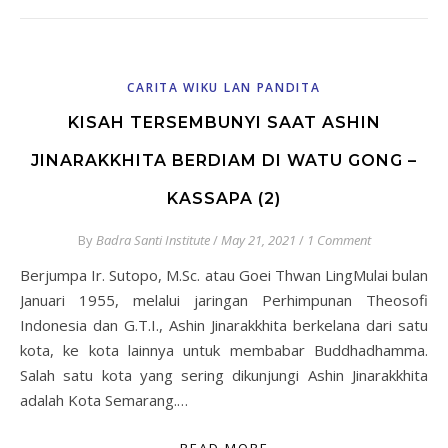
CARITA WIKU LAN PANDITA
KISAH TERSEMBUNYI SAAT ASHIN
JINARAKKHITA BERDIAM DI WATU GONG –
KASSAPA (2)
By
Badra Santi Institute
/
May 21, 2021
/
1 Comment
Berjumpa Ir. Sutopo, M.Sc. atau Goei Thwan LingMulai bulan
Januari 1955, melalui jaringan Perhimpunan Theosofi
Indonesia dan G.T.I., Ashin Jinarakkhita berkelana dari satu
kota, ke kota lainnya untuk membabar Buddhadhamma.
Salah satu kota yang sering dikunjungi Ashin Jinarakkhita
adalah Kota Semarang.…