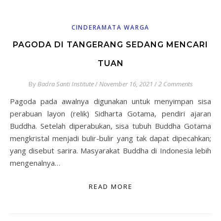
CINDERAMATA WARGA
PAGODA DI TANGERANG SEDANG MENCARI
TUAN
By
Badra Santi Institute
/
November 16, 2021
/
2 Comments
Pagoda pada awalnya digunakan untuk menyimpan sisa
perabuan layon (relik) Sidharta Gotama, pendiri ajaran
Buddha. Setelah diperabukan, sisa tubuh Buddha Gotama
mengkristal menjadi bulir-bulir yang tak dapat dipecahkan;
yang disebut sarira. Masyarakat Buddha di Indonesia lebih
mengenalnya…
READ MORE