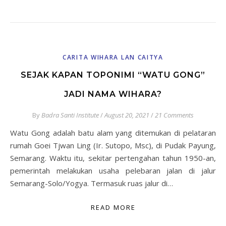
CARITA WIHARA LAN CAITYA
SEJAK KAPAN TOPONIMI “WATU GONG”
JADI NAMA WIHARA?
By
Badra Santi Institute
/
August 20, 2021
/
21 Comments
Watu Gong adalah batu alam yang ditemukan di pelataran
rumah Goei Tjwan Ling (Ir. Sutopo, Msc), di Pudak Payung,
Semarang. Waktu itu, sekitar pertengahan tahun 1950-an,
pemerintah melakukan usaha pelebaran jalan di jalur
Semarang-Solo/Yogya. Termasuk ruas jalur di…
READ MORE