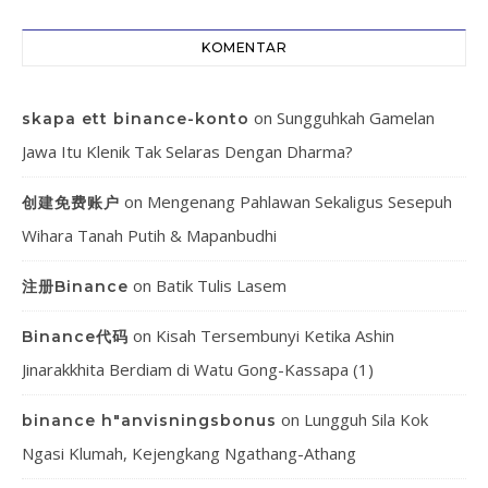
KOMENTAR
on
Sungguhkah Gamelan
skapa ett binance-konto
Jawa Itu Klenik Tak Selaras Dengan Dharma?
on
Mengenang Pahlawan Sekaligus Sesepuh
创建免费账户
Wihara Tanah Putih & Mapanbudhi
on
Batik Tulis Lasem
注册Binance
on
Kisah Tersembunyi Ketika Ashin
Binance代码
Jinarakkhita Berdiam di Watu Gong-Kassapa (1)
on
Lungguh Sila Kok
binance h"anvisningsbonus
Ngasi Klumah, Kejengkang Ngathang-Athang