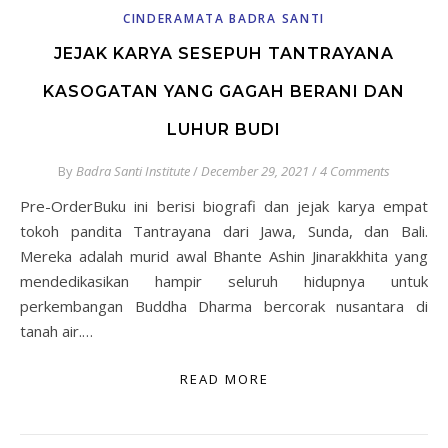
CINDERAMATA BADRA SANTI
JEJAK KARYA SESEPUH TANTRAYANA
KASOGATAN YANG GAGAH BERANI DAN
LUHUR BUDI
By
Badra Santi Institute
/
December 29, 2021
/
4 Comments
Pre-OrderBuku ini berisi biografi dan jejak karya empat
tokoh pandita Tantrayana dari Jawa, Sunda, dan Bali.
Mereka adalah murid awal Bhante Ashin Jinarakkhita yang
mendedikasikan hampir seluruh hidupnya untuk
perkembangan Buddha Dharma bercorak nusantara di
tanah air.…
READ MORE