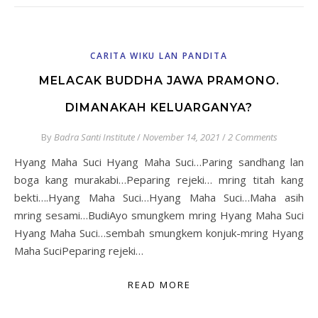
CARITA WIKU LAN PANDITA
MELACAK BUDDHA JAWA PRAMONO.
DIMANAKAH KELUARGANYA?
By
Badra Santi Institute
/
November 14, 2021
/
2 Comments
Hyang Maha Suci Hyang Maha Suci…Paring sandhang lan
boga kang murakabi…Peparing rejeki… mring titah kang
bekti….Hyang Maha Suci…Hyang Maha Suci…Maha asih
mring sesami…BudiAyo smungkem mring Hyang Maha Suci
Hyang Maha Suci…sembah smungkem konjuk-mring Hyang
Maha SuciPeparing rejeki…
READ MORE