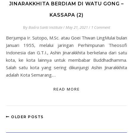
JINARAKKHITA BERDIAM DI WATU GONG –
KASSAPA (2)
By
Badra Santi Institute
/
May 21, 2021
/
1 Comment
Berjumpa Ir. Sutopo, M.Sc. atau Goei Thwan LingMulai bulan
Januari 1955, melalui jaringan Perhimpunan Theosofi
Indonesia dan G.T.I., Ashin Jinarakkhita berkelana dari satu
kota, ke kota lainnya untuk membabar Buddhadhamma.
Salah satu kota yang sering dikunjungi Ashin Jinarakkhita
adalah Kota Semarang.…
READ MORE
OLDER POSTS