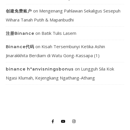
on
Mengenang Pahlawan Sekaligus Sesepuh
创建免费账户
Wihara Tanah Putih & Mapanbudhi
on
Batik Tulis Lasem
注册Binance
on
Kisah Tersembunyi Ketika Ashin
Binance代码
Jinarakkhita Berdiam di Watu Gong-Kassapa (1)
on
Lungguh Sila Kok
binance h"anvisningsbonus
Ngasi Klumah, Kejengkang Ngathang-Athang