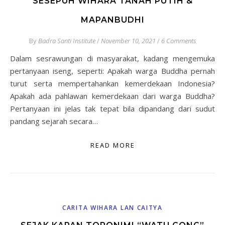
SESEPUH WIHARA TANAH PUTIH &
MAPANBUDHI
By
Badra Santi Institute
/
November 10, 2021
/
6 Comments
Dalam sesrawungan di masyarakat, kadang mengemuka
pertanyaan iseng, seperti: Apakah warga Buddha pernah
turut serta mempertahankan kemerdekaan Indonesia?
Apakah ada pahlawan kemerdekaan dari warga Buddha?
Pertanyaan ini jelas tak tepat bila dipandang dari sudut
pandang sejarah secara…
READ MORE
CARITA WIHARA LAN CAITYA