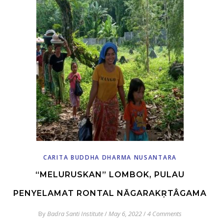
CARITA BUDDHA DHARMA NUSANTARA
“MELURUSKAN” LOMBOK, PULAU
PENYELAMAT RONTAL NĀGARAKṚTÂGAMA
By
Badra Santi Institute
/
May 6, 2022
/
4 Comments