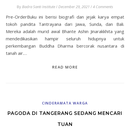
By
Badra Santi Institute
/
December 29, 2021
/
4 Comments
Pre-OrderBuku ini berisi biografi dan jejak karya empat
tokoh pandita Tantrayana dari Jawa, Sunda, dan Bali.
Mereka adalah murid awal Bhante Ashin Jinarakkhita yang
mendedikasikan hampir seluruh hidupnya untuk
perkembangan Buddha Dharma bercorak nusantara di
tanah air.…
READ MORE
CINDERAMATA WARGA
PAGODA DI TANGERANG SEDANG MENCARI
TUAN