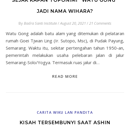
SEJAK KAPAN TOPONIMI “WATU GONG”
JADI NAMA WIHARA?
By
Badra Santi Institute
/
August 20, 2021
/
21 Comments
Watu Gong adalah batu alam yang ditemukan di pelataran
rumah Goei Tjwan Ling (Ir. Sutopo, Msc), di Pudak Payung,
Semarang. Waktu itu, sekitar pertengahan tahun 1950-an,
pemerintah melakukan usaha pelebaran jalan di jalur
Semarang-Solo/Yogya. Termasuk ruas jalur di…
READ MORE
CARITA WIKU LAN PANDITA
KISAH TERSEMBUNYI SAAT ASHIN