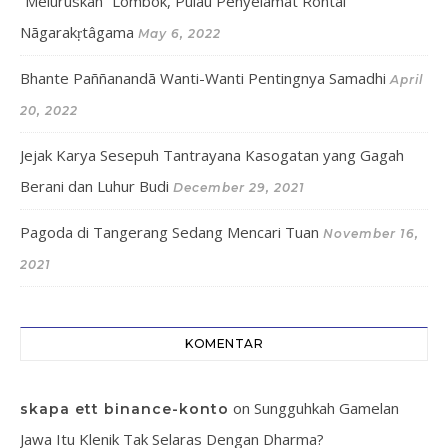
“Meluruskan” Lombok, Pulau Penyelamat Rontal
Nāgarakṛtâgama
May 6, 2022
Bhante Paññanandā Wanti-Wanti Pentingnya Samadhi
April
20, 2022
Jejak Karya Sesepuh Tantrayana Kasogatan yang Gagah
Berani dan Luhur Budi
December 29, 2021
Pagoda di Tangerang Sedang Mencari Tuan
November 16,
2021
KOMENTAR
on
Sungguhkah Gamelan
skapa ett binance-konto
Jawa Itu Klenik Tak Selaras Dengan Dharma?