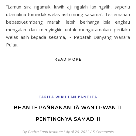
“Lamun sira ngamuk, luwih aji ngalah lan ngalih, saperlu
utamakna tumindak welas asih mring sasama”. Terjemahan
bebas:Ketimbang marah, lebih berharga bila engkau
mengalah dan menyingkir untuk mengutamakan perilaku
welas asih kepada sesama, ~ Pepatah Danyang Wanara
Pulau…
READ MORE
CARITA WIKU LAN PANDITA
BHANTE PAÑÑANANDĀ WANTI-WANTI
PENTINGNYA SAMADHI
By
Badra Santi Institute
/
April 20, 2022
/
5 Comments