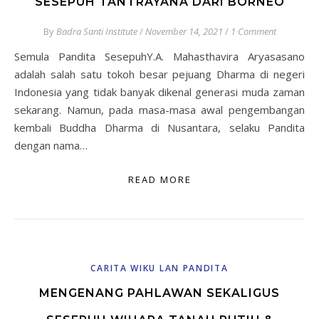
SESEPUH TANTRAYANA DARI BORNEO
By
Badra Santi Institute
/
November 14, 2021
/
1 Comment
Semula Pandita SesepuhY.A. Mahasthavira Aryasasano
adalah salah satu tokoh besar pejuang Dharma di negeri
Indonesia yang tidak banyak dikenal generasi muda zaman
sekarang. Namun, pada masa-masa awal pengembangan
kembali Buddha Dharma di Nusantara, selaku Pandita
dengan nama…
READ MORE
CARITA WIKU LAN PANDITA
MENGENANG PAHLAWAN SEKALIGUS