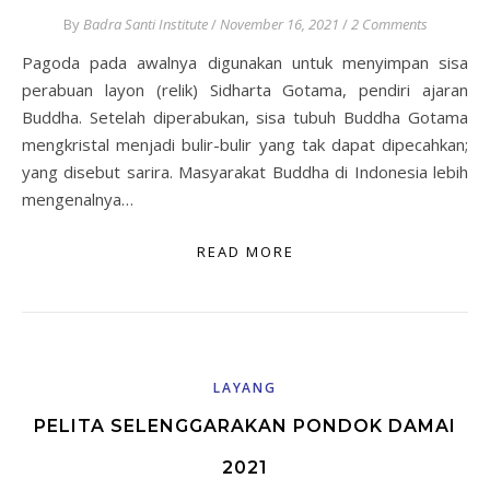
By
Badra Santi Institute
/
November 16, 2021
/
2 Comments
Pagoda pada awalnya digunakan untuk menyimpan sisa
perabuan layon (relik) Sidharta Gotama, pendiri ajaran
Buddha. Setelah diperabukan, sisa tubuh Buddha Gotama
mengkristal menjadi bulir-bulir yang tak dapat dipecahkan;
yang disebut sarira. Masyarakat Buddha di Indonesia lebih
mengenalnya…
READ MORE
LAYANG
PELITA SELENGGARAKAN PONDOK DAMAI
2021