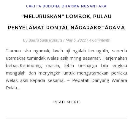
CARITA BUDDHA DHARMA NUSANTARA
“MELURUSKAN” LOMBOK, PULAU
PENYELAMAT RONTAL NĀGARAKṚTÂGAMA
By
Badra Santi Institute
/
May 6, 2022
/
4 Comments
“Lamun sira ngamuk, luwih aji ngalah lan ngalih, saperlu
utamakna tumindak welas asih mring sasama”. Terjemahan
bebas:Ketimbang marah, lebih berharga bila engkau
mengalah dan menyingkir untuk mengutamakan perilaku
welas asih kepada sesama, ~ Pepatah Danyang Wanara
Pulau…
READ MORE