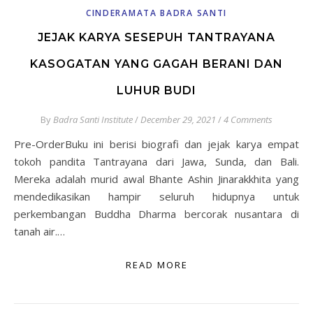
CINDERAMATA BADRA SANTI
JEJAK KARYA SESEPUH TANTRAYANA
KASOGATAN YANG GAGAH BERANI DAN
LUHUR BUDI
By
Badra Santi Institute
/
December 29, 2021
/
4 Comments
Pre-OrderBuku ini berisi biografi dan jejak karya empat
tokoh pandita Tantrayana dari Jawa, Sunda, dan Bali.
Mereka adalah murid awal Bhante Ashin Jinarakkhita yang
mendedikasikan hampir seluruh hidupnya untuk
perkembangan Buddha Dharma bercorak nusantara di
tanah air.…
READ MORE