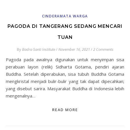
CINDERAMATA WARGA
PAGODA DI TANGERANG SEDANG MENCARI
TUAN
By
Badra Santi Institute
/
November 16, 2021
/
2 Comments
Pagoda pada awalnya digunakan untuk menyimpan sisa
perabuan layon (relik) Sidharta Gotama, pendiri ajaran
Buddha. Setelah diperabukan, sisa tubuh Buddha Gotama
mengkristal menjadi bulir-bulir yang tak dapat dipecahkan;
yang disebut sarira. Masyarakat Buddha di Indonesia lebih
mengenalnya…
READ MORE