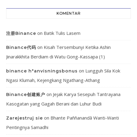
KOMENTAR
on
Batik Tulis Lasem
注册Binance
on
Kisah Tersembunyi Ketika Ashin
Binance代码
Jinarakkhita Berdiam di Watu Gong-Kassapa (1)
on
Lungguh Sila Kok
binance h"anvisningsbonus
Ngasi Klumah, Kejengkang Ngathang-Athang
on
Jejak Karya Sesepuh Tantrayana
Binance创建账户
Kasogatan yang Gagah Berani dan Luhur Budi
on
Bhante Paññanandā Wanti-Wanti
Zarejestruj sie
Pentingnya Samadhi