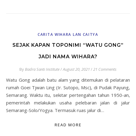
CARITA WIHARA LAN CAITYA
SEJAK KAPAN TOPONIMI “WATU GONG”
JADI NAMA WIHARA?
By
Badra Santi Institute
/
August 20, 2021
/
21 Comments
Watu Gong adalah batu alam yang ditemukan di pelataran
rumah Goei Tjwan Ling (Ir. Sutopo, Msc), di Pudak Payung,
Semarang. Waktu itu, sekitar pertengahan tahun 1950-an,
pemerintah melakukan usaha pelebaran jalan di jalur
Semarang-Solo/Yogya. Termasuk ruas jalur di…
READ MORE