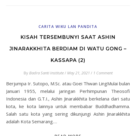
CARITA WIKU LAN PANDITA
KISAH TERSEMBUNYI SAAT ASHIN
JINARAKKHITA BERDIAM DI WATU GONG –
KASSAPA (2)
By
Badra Santi Institute
/
May 21, 2021
/
1 Comment
Berjumpa Ir. Sutopo, M.Sc. atau Goei Thwan LingMulai bulan
Januari 1955, melalui jaringan Perhimpunan Theosofi
Indonesia dan G.T.I., Ashin Jinarakkhita berkelana dari satu
kota, ke kota lainnya untuk membabar Buddhadhamma.
Salah satu kota yang sering dikunjungi Ashin Jinarakkhita
adalah Kota Semarang.…