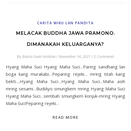
CARITA WIKU LAN PANDITA
MELACAK BUDDHA JAWA PRAMONO.
DIMANAKAH KELUARGANYA?
By
Badra Santi Institute
/
November 14, 2021
/
2 Comments
Hyang Maha Suci Hyang Maha Suci…Paring sandhang lan
boga kang murakabi…Peparing rejeki… mring titah kang
bekti….Hyang Maha Suci…Hyang Maha Suci…Maha asih
mring sesami…BudiAyo smungkem mring Hyang Maha Suci
Hyang Maha Suci…sembah smungkem konjuk-mring Hyang
Maha SuciPeparing rejeki…
READ MORE