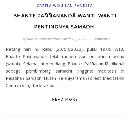
CARITA WIKU LAN PANDITA
BHANTE PAÑÑANANDĀ WANTI-WANTI
PENTINGNYA SAMADHI
By
Badra Santi Institute
/
April 20, 2022
/
5 Comments
Petang hari ini, Rabu (20/04/2022), pukul 19.00 WIB,
Bhante Paññanandā telah meneruskan perjalanan beliau
(wafat). Selama ini mendiang Bhante Paññanandā dikenal
sebagai pembimbing samadhi (Inggris: meditasi) di
Pelatihan Samadhi Hutan Tejaniyarama (Forest Meditation
Centre) yang terletak di…
READ MORE