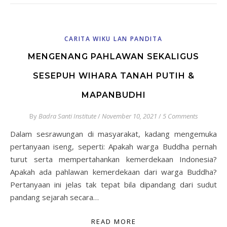
CARITA WIKU LAN PANDITA
MENGENANG PAHLAWAN SEKALIGUS
SESEPUH WIHARA TANAH PUTIH &
MAPANBUDHI
By
Badra Santi Institute
/
November 10, 2021
/
5 Comments
Dalam sesrawungan di masyarakat, kadang mengemuka
pertanyaan iseng, seperti: Apakah warga Buddha pernah
turut serta mempertahankan kemerdekaan Indonesia?
Apakah ada pahlawan kemerdekaan dari warga Buddha?
Pertanyaan ini jelas tak tepat bila dipandang dari sudut
pandang sejarah secara…
READ MORE