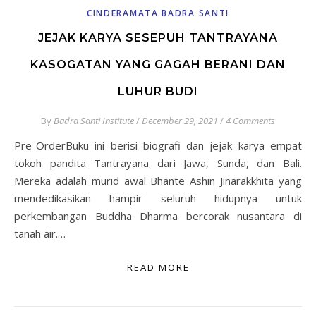
CINDERAMATA BADRA SANTI
JEJAK KARYA SESEPUH TANTRAYANA
KASOGATAN YANG GAGAH BERANI DAN
LUHUR BUDI
By
Badra Santi Institute
/
December 29, 2021
/
4 Comments
Pre-OrderBuku ini berisi biografi dan jejak karya empat
tokoh pandita Tantrayana dari Jawa, Sunda, dan Bali.
Mereka adalah murid awal Bhante Ashin Jinarakkhita yang
mendedikasikan hampir seluruh hidupnya untuk
perkembangan Buddha Dharma bercorak nusantara di
tanah air.…
READ MORE