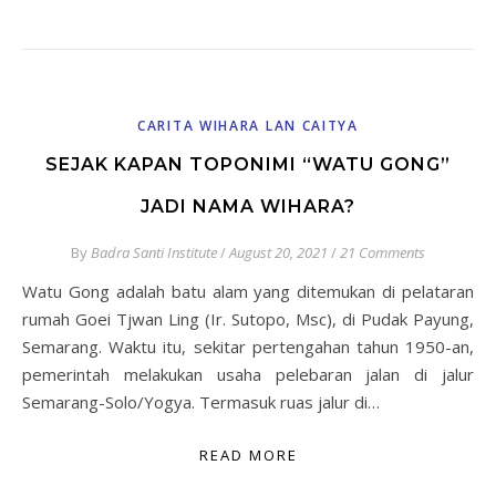
CARITA WIHARA LAN CAITYA
SEJAK KAPAN TOPONIMI “WATU GONG”
JADI NAMA WIHARA?
By
Badra Santi Institute
/
August 20, 2021
/
21 Comments
Watu Gong adalah batu alam yang ditemukan di pelataran
rumah Goei Tjwan Ling (Ir. Sutopo, Msc), di Pudak Payung,
Semarang. Waktu itu, sekitar pertengahan tahun 1950-an,
pemerintah melakukan usaha pelebaran jalan di jalur
Semarang-Solo/Yogya. Termasuk ruas jalur di…
READ MORE