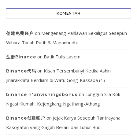
KOMENTAR
on
Mengenang Pahlawan Sekaligus Sesepuh
创建免费账户
Wihara Tanah Putih & Mapanbudhi
on
Batik Tulis Lasem
注册Binance
on
Kisah Tersembunyi Ketika Ashin
Binance代码
Jinarakkhita Berdiam di Watu Gong-Kassapa (1)
on
Lungguh Sila Kok
binance h"anvisningsbonus
Ngasi Klumah, Kejengkang Ngathang-Athang
on
Jejak Karya Sesepuh Tantrayana
Binance创建账户
Kasogatan yang Gagah Berani dan Luhur Budi