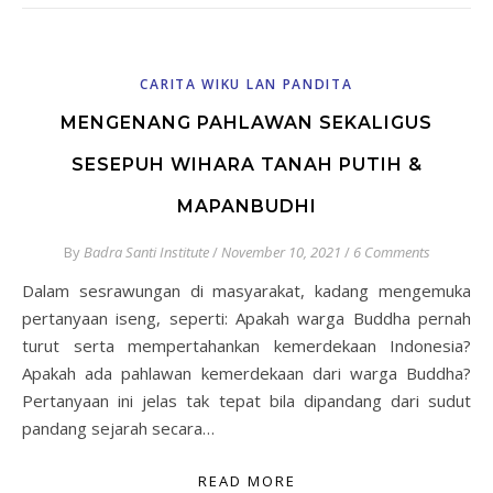
CARITA WIKU LAN PANDITA
MENGENANG PAHLAWAN SEKALIGUS
SESEPUH WIHARA TANAH PUTIH &
MAPANBUDHI
By
Badra Santi Institute
/
November 10, 2021
/
6 Comments
Dalam sesrawungan di masyarakat, kadang mengemuka
pertanyaan iseng, seperti: Apakah warga Buddha pernah
turut serta mempertahankan kemerdekaan Indonesia?
Apakah ada pahlawan kemerdekaan dari warga Buddha?
Pertanyaan ini jelas tak tepat bila dipandang dari sudut
pandang sejarah secara…
READ MORE