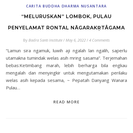
CARITA BUDDHA DHARMA NUSANTARA
“MELURUSKAN” LOMBOK, PULAU
PENYELAMAT RONTAL NĀGARAKṚTÂGAMA
By
Badra Santi Institute
/
May 6, 2022
/
4 Comments
“Lamun sira ngamuk, luwih aji ngalah lan ngalih, saperlu
utamakna tumindak welas asih mring sasama”. Terjemahan
bebas:Ketimbang marah, lebih berharga bila engkau
mengalah dan menyingkir untuk mengutamakan perilaku
welas asih kepada sesama, ~ Pepatah Danyang Wanara
Pulau…
READ MORE