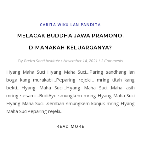
CARITA WIKU LAN PANDITA
MELACAK BUDDHA JAWA PRAMONO.
DIMANAKAH KELUARGANYA?
By
Badra Santi Institute
/
November 14, 2021
/
2 Comments
Hyang Maha Suci Hyang Maha Suci…Paring sandhang lan
boga kang murakabi…Peparing rejeki… mring titah kang
bekti….Hyang Maha Suci…Hyang Maha Suci…Maha asih
mring sesami…BudiAyo smungkem mring Hyang Maha Suci
Hyang Maha Suci…sembah smungkem konjuk-mring Hyang
Maha SuciPeparing rejeki…
READ MORE