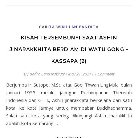
CARITA WIKU LAN PANDITA
KISAH TERSEMBUNYI SAAT ASHIN
JINARAKKHITA BERDIAM DI WATU GONG –
KASSAPA (2)
By
Badra Santi Institute
/
May 21, 2021
/
1 Comment
Berjumpa Ir. Sutopo, M.Sc. atau Goei Thwan LingMulai bulan
Januari 1955, melalui jaringan Perhimpunan Theosofi
Indonesia dan G.T.I., Ashin Jinarakkhita berkelana dari satu
kota, ke kota lainnya untuk membabar Buddhadhamma.
Salah satu kota yang sering dikunjungi Ashin Jinarakkhita
adalah Kota Semarang.…