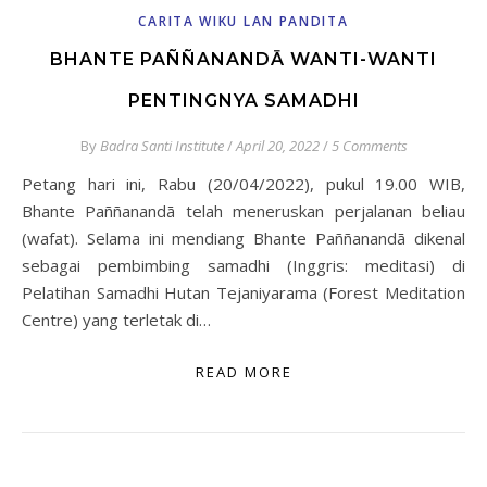
CARITA WIKU LAN PANDITA
BHANTE PAÑÑANANDĀ WANTI-WANTI
PENTINGNYA SAMADHI
By
Badra Santi Institute
/
April 20, 2022
/
5 Comments
Petang hari ini, Rabu (20/04/2022), pukul 19.00 WIB,
Bhante Paññanandā telah meneruskan perjalanan beliau
(wafat). Selama ini mendiang Bhante Paññanandā dikenal
sebagai pembimbing samadhi (Inggris: meditasi) di
Pelatihan Samadhi Hutan Tejaniyarama (Forest Meditation
Centre) yang terletak di…
READ MORE