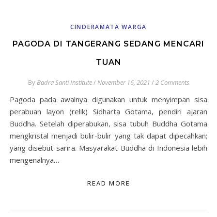
CINDERAMATA WARGA
PAGODA DI TANGERANG SEDANG MENCARI
TUAN
By
Badra Santi Institute
/
November 16, 2021
/
2 Comments
Pagoda pada awalnya digunakan untuk menyimpan sisa
perabuan layon (relik) Sidharta Gotama, pendiri ajaran
Buddha. Setelah diperabukan, sisa tubuh Buddha Gotama
mengkristal menjadi bulir-bulir yang tak dapat dipecahkan;
yang disebut sarira. Masyarakat Buddha di Indonesia lebih
mengenalnya…
READ MORE