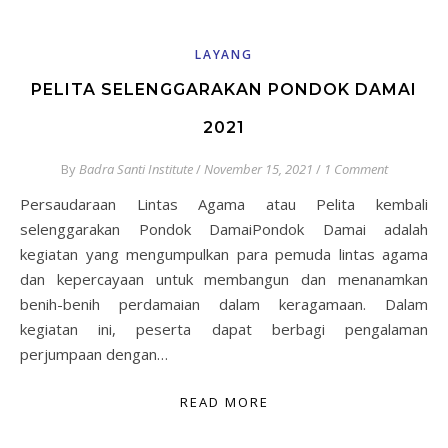
LAYANG
PELITA SELENGGARAKAN PONDOK DAMAI
2021
By
Badra Santi Institute
/
November 15, 2021
/
1 Comment
Persaudaraan Lintas Agama atau Pelita kembali
selenggarakan Pondok DamaiPondok Damai adalah
kegiatan yang mengumpulkan para pemuda lintas agama
dan kepercayaan untuk membangun dan menanamkan
benih-benih perdamaian dalam keragamaan. Dalam
kegiatan ini, peserta dapat berbagi pengalaman
perjumpaan dengan…
READ MORE