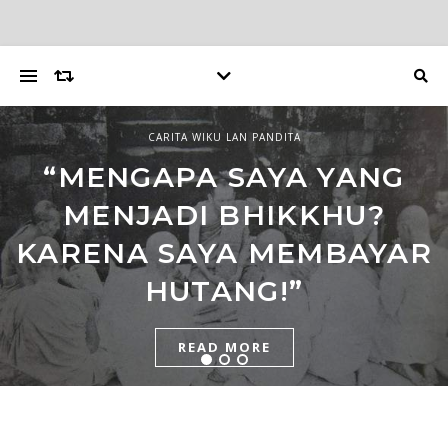
LAYANG
CARITA WIKU LAN PANDITA
PUNDEN TAPAAN
TOKOH TOMAS TOGA DI
“MENGAPA SAYA YANG
PUNDEN PETILASAN
JATENG SERUKAN
MENJADI BHIKKHU?
PERTAPAAN MPU SANTI
PERBAIKAN
KARENA SAYA MEMBAYAR
BADRA
FUNDAMENTAL
HUTANG!”
PEMERINTAHAN
READ MORE
READ MORE
INDONESIA DENGAN
BERBASIS MORALITAS &
TANPA KEKERASAN