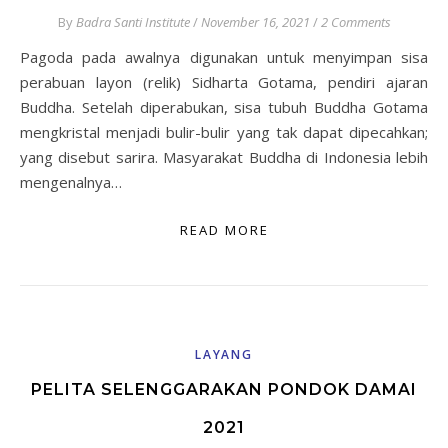
By
Badra Santi Institute
/
November 16, 2021
/
2 Comments
Pagoda pada awalnya digunakan untuk menyimpan sisa
perabuan layon (relik) Sidharta Gotama, pendiri ajaran
Buddha. Setelah diperabukan, sisa tubuh Buddha Gotama
mengkristal menjadi bulir-bulir yang tak dapat dipecahkan;
yang disebut sarira. Masyarakat Buddha di Indonesia lebih
mengenalnya…
READ MORE
LAYANG
PELITA SELENGGARAKAN PONDOK DAMAI
2021