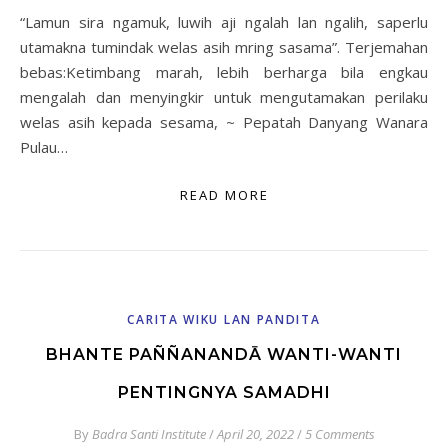
“Lamun sira ngamuk, luwih aji ngalah lan ngalih, saperlu
utamakna tumindak welas asih mring sasama”. Terjemahan
bebas:Ketimbang marah, lebih berharga bila engkau
mengalah dan menyingkir untuk mengutamakan perilaku
welas asih kepada sesama, ~ Pepatah Danyang Wanara
Pulau…
READ MORE
CARITA WIKU LAN PANDITA
BHANTE PAÑÑANANDĀ WANTI-WANTI
PENTINGNYA SAMADHI
By
Badra Santi Institute
/
April 20, 2022
/
5 Comments