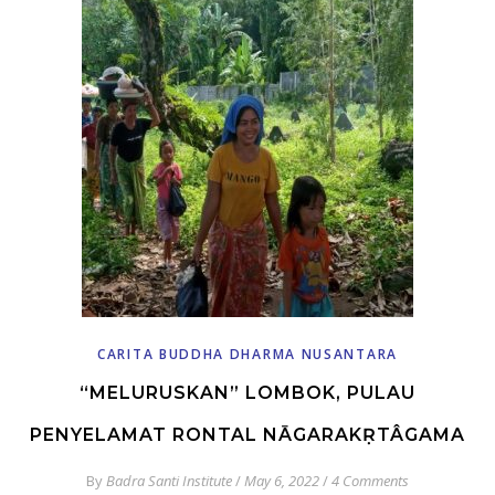
CARITA BUDDHA DHARMA NUSANTARA
“MELURUSKAN” LOMBOK, PULAU
PENYELAMAT RONTAL NĀGARAKṚTÂGAMA
By
Badra Santi Institute
/
May 6, 2022
/
4 Comments