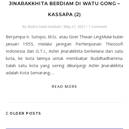
JINARAKKHITA BERDIAM DI WATU GONG –
KASSAPA (2)
By
Badra Santi Institute
/
May 21, 2021
/
1 Comment
Berjumpa Ir. Sutopo, M.Sc. atau Goei Thwan LingMulai bulan
Januari 1955, melalui jaringan Perhimpunan Theosofi
Indonesia dan G.T.I., Ashin Jinarakkhita berkelana dari satu
kota, ke kota lainnya untuk membabar Buddhadhamma.
Salah satu kota yang sering dikunjungi Ashin Jinarakkhita
adalah Kota Semarang.…
READ MORE
OLDER POSTS