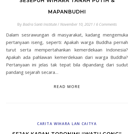
SESEPUH WIHARA TANAH PUTIH &
MAPANBUDHI
By
Badra Santi Institute
/
November 10, 2021
/
6 Comments
Dalam sesrawungan di masyarakat, kadang mengemuka
pertanyaan iseng, seperti: Apakah warga Buddha pernah
turut serta mempertahankan kemerdekaan Indonesia?
Apakah ada pahlawan kemerdekaan dari warga Buddha?
Pertanyaan ini jelas tak tepat bila dipandang dari sudut
pandang sejarah secara…
READ MORE
CARITA WIHARA LAN CAITYA