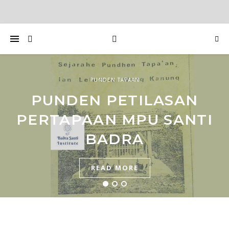
PUNDEN TAPAAN
LIPUTAN
BERSAMA PELITA, WARGA
PUNDEN PETILASAN
CINDERAMATA WARGA
PERTAPAAN MPU SANTI
KESEMSEM KOPI LASEM
BUDDHA SEMAKIN
BERSINAR
BADRA
READ MORE
READ MORE
READ MORE