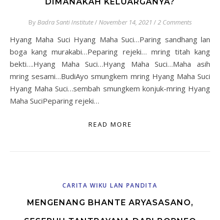
DIMANAKAH KELUARGANYA?
By
Badra Santi Institute
/
November 14, 2021
/
2 Comments
Hyang Maha Suci Hyang Maha Suci…Paring sandhang lan
boga kang murakabi…Peparing rejeki… mring titah kang
bekti….Hyang Maha Suci…Hyang Maha Suci…Maha asih
mring sesami…BudiAyo smungkem mring Hyang Maha Suci
Hyang Maha Suci…sembah smungkem konjuk-mring Hyang
Maha SuciPeparing rejeki…
READ MORE
CARITA WIKU LAN PANDITA
MENGENANG BHANTE ARYASASANO,