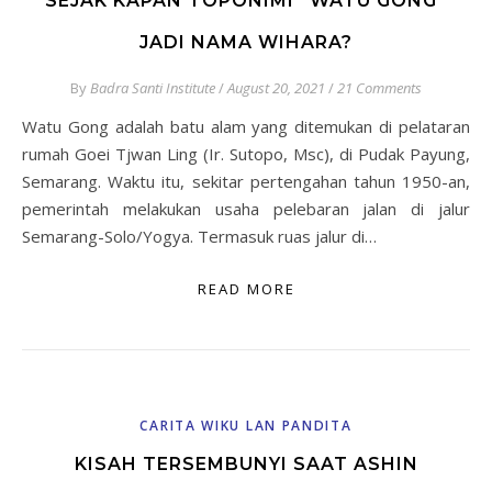
SEJAK KAPAN TOPONIMI “WATU GONG”
JADI NAMA WIHARA?
By
Badra Santi Institute
/
August 20, 2021
/
21 Comments
Watu Gong adalah batu alam yang ditemukan di pelataran
rumah Goei Tjwan Ling (Ir. Sutopo, Msc), di Pudak Payung,
Semarang. Waktu itu, sekitar pertengahan tahun 1950-an,
pemerintah melakukan usaha pelebaran jalan di jalur
Semarang-Solo/Yogya. Termasuk ruas jalur di…
READ MORE
CARITA WIKU LAN PANDITA
KISAH TERSEMBUNYI SAAT ASHIN