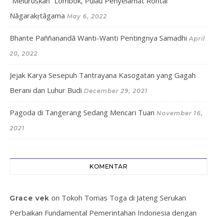
“Meluruskan” Lombok, Pulau Penyelamat Rontal
Nāgarakṛtâgama
May 6, 2022
Bhante Paññanandā Wanti-Wanti Pentingnya Samadhi
April
20, 2022
Jejak Karya Sesepuh Tantrayana Kasogatan yang Gagah
Berani dan Luhur Budi
December 29, 2021
Pagoda di Tangerang Sedang Mencari Tuan
November 16,
2021
KOMENTAR
on
Tokoh Tomas Toga di Jateng Serukan
Grace vek
Perbaikan Fundamental Pemerintahan Indonesia dengan