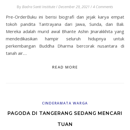
By
Badra Santi Institute
/
December 29, 2021
/
4 Comments
Pre-OrderBuku ini berisi biografi dan jejak karya empat
tokoh pandita Tantrayana dari Jawa, Sunda, dan Bali.
Mereka adalah murid awal Bhante Ashin Jinarakkhita yang
mendedikasikan hampir seluruh hidupnya untuk
perkembangan Buddha Dharma bercorak nusantara di
tanah air.…
READ MORE
CINDERAMATA WARGA
PAGODA DI TANGERANG SEDANG MENCARI
TUAN