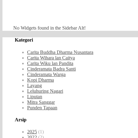
No Widgets found in the Sidebar Alt!
Kategori
Carita Buddha Dharma Nusantara
Carita Wihara lan Caitya
Carita Wiku lan Pandita
Cinderamata Badra Santi
Cinderamata Warga
Kopi Dharma
Layang
Leluhuring Nagari
Liputan
Mitra Sanggar
Punden Tapaan
Arsip
2025
(1)
2022
(2)