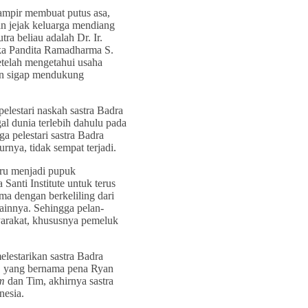
hampir membuat putus asa,
an jejak keluarga mendiang
a beliau adalah Dr. Ir.
ka Pandita Ramadharma S.
telah mengetahui usaha
ngan sigap mendukung
elestari naskah sastra Badra
al dunia terlebih dahulu pada
a pelestari sastra Badra
rnya, tidak sempat terjadi.
tru menjadi pupuk
Santi Institute untuk terus
ma dengan berkeliling dari
lainnya. Sehingga pelan-
yarakat, khususnya pemeluk
lestarikan sastra Badra
, yang bernama pena Ryan
m
dan Tim, akhirnya sastra
nesia.