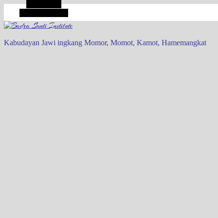
Alt Sidebar
Random Article
Kabudayan Jawi ingkang Momor, Momot, Kamot, Hamemangkat