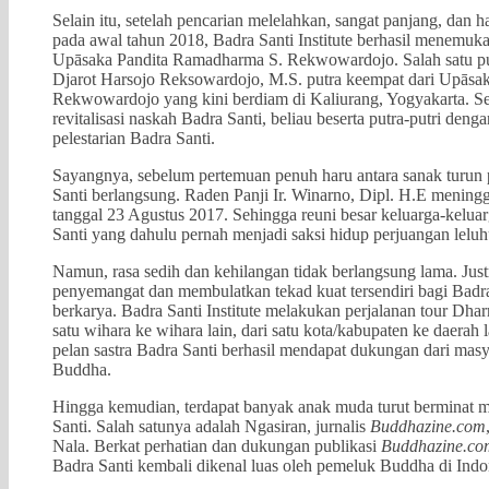
Selain itu, setelah pencarian melelahkan, sangat panjang, dan 
pada awal tahun 2018, Badra Santi Institute berhasil menemuk
Upāsaka Pandita Ramadharma S. Rekwowardojo. Salah satu putr
Djarot Harsojo Reksowardojo, M.S. putra keempat dari Upāsa
Rekwowardojo yang kini berdiam di Kaliurang, Yogyakarta. Se
revitalisasi naskah Badra Santi, beliau beserta putra-putri de
pelestarian Badra Santi.
Sayangnya, sebelum pertemuan penuh haru antara sanak turun p
Santi berlangsung. Raden Panji Ir. Winarno, Dipl. H.E meningg
tanggal 23 Agustus 2017. Sehingga reuni besar keluarga-keluarg
Santi yang dahulu pernah menjadi saksi hidup perjuangan leluhu
Namun, rasa sedih dan kehilangan tidak berlangsung lama. Jus
penyemangat dan membulatkan tekad kuat tersendiri bagi Badra 
berkarya. Badra Santi Institute melakukan perjalanan tour Dhar
satu wihara ke wihara lain, dari satu kota/kabupaten ke daerah 
pelan sastra Badra Santi berhasil mendapat dukungan dari mas
Buddha.
Hingga kemudian, terdapat banyak anak muda turut berminat me
Santi. Salah satunya adalah Ngasiran, jurnalis
Buddhazine.com
Nala. Berkat perhatian dan dukungan publikasi
Buddhazine.co
Badra Santi kembali dikenal luas oleh pemeluk Buddha di Indo