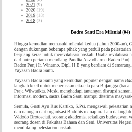
2021
(9)
2020
(19)
2019
(18)
2018
(3)
Badra Santi Era Milenial (04)
Hingga kemudian memasuki milenial kedua (tahun 2000-an), Gu
dengan dukungan beberapa pihak yang peduli pada pelestarian 
berjuang keras untuk merevitalisasi naskah. Usaha revitalisasi
dari putra pertama mendiang Pandita Asvadharma Raden Panji 
Raden Panji Ir. Winarno, Dipl. H.E yang berdiam di Semarang
Yayasan Badra Santi.
Yayasan Badra Santi yang kemudian populer dengan nama
Bad
langkah kecil untuk meneruskan cita-cita para Bujangga (baca
Praja Wilwatikta. Meski menghadapi tantangan disrupsi zaman,
informasi modern, sastra Badra Santi mampu diterima masyara
Semula, Gusti Ayu Rus Kartiko, S.Psi. mengawali pelestarian
dan naungan dari organisasi Buddhis manapun. Lalu datanglah
Widodo Brotosejati, seorang akademisi sekaligus budayawan y
seorang dosen di Fakultas Bahasa dan Seni, Universitas Neger
mendukung pelestarian naskah.