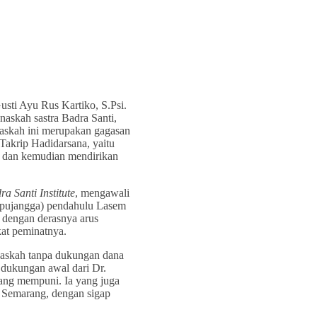
sti Ayu Rus Kartiko, S.Psi.
naskah sastra Badra Santi,
 naskah ini merupakan gagasan
Takrip Hadidarsana, yaitu
, dan kemudian mendirikan
ra Santi Institute
, mengawali
: pujangga) pendahulu Lasem
 dengan derasnya arus
kat peminatnya.
 naskah tanpa dukungan dana
 dukungan awal dari Dr.
ang mempuni. Ia yang juga
i Semarang, dengan sigap