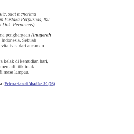
tute, saat menerima
n Pustaka Perpusnas, Ibu
o Dok. Perpusnas)
rima penghargaan
Anugerah
 Indonesia. Sebuah
vitalisasi dari ancaman
 kelak di kemudian hari,
enjadi titik tolak
di masa lampau.
ya:
Pelestarian di Abad ke-20 (03)