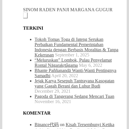
SINOM RADEN PANJI MARGANA GUGUR
TERKINI
Tokoh Tomas Toga di Jateng Serukan
Perbaikan Fundamental Pemerintahan
Indonesia dengan Berbasis Moralitas & Tanpa
Kekerasan
September 1, 2025
“Meluruskan” Lombok, Pulau Penyelamat
Rontal Nāgarakṛtâgama
May 6, 2022
Bhante Paññanandā Wanti-Wanti Pentingnya
Samadhi
April 20, 2022
Jejak Karya Sesepuh Tantrayana Kasogatan
yang Gagah Berani dan Luhur Budi
December 29, 2021
Pagoda di Tangerang Sedang Mencari Tuan
November 16, 2021
KOMENTAR
Binance代码
on
Kisah Tersembunyi Ketika