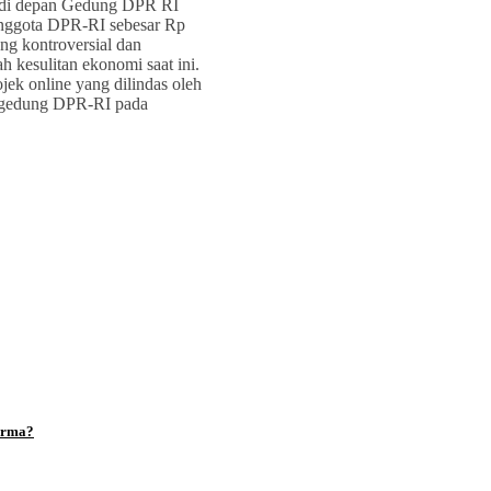
sa di depan Gedung DPR RI
anggota DPR-RI sebesar Rp
ng kontroversial dan
ah kesulitan ekonomi saat ini.
ek online yang dilindas oleh
n gedung DPR-RI pada
arma?