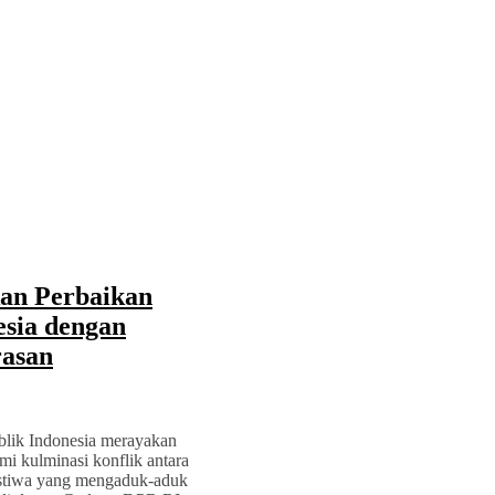
kan Perbaikan
sia dengan
rasan
blik Indonesia merayakan
mi kulminasi konflik antara
ristiwa yang mengaduk-aduk