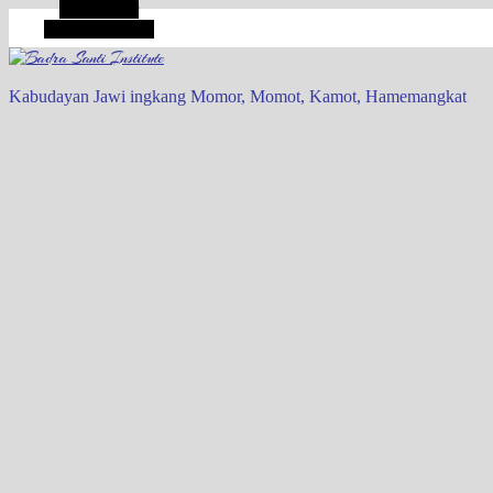
Alt Sidebar
Random Article
Kabudayan Jawi ingkang Momor, Momot, Kamot, Hamemangkat