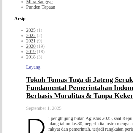
Mitra Sanggar
Punden Tapaan
Arsip
2025
(1)
2022
(2)
2021
(9)
2020
(19)
2019
(18)
2018
(3)
Layang
Tokoh Tomas Toga di Jateng Seru
Fundamental Pemerintahan Indone
Berbasis Moralitas & Tanpa Keke
September 1, 2025
D
i penghujung bulan Agustus 2025, saat Repu
ulang tahun ke-80, negeri kita justru mengala
rakyat dan pemerintah, terjadi rangkaian pe