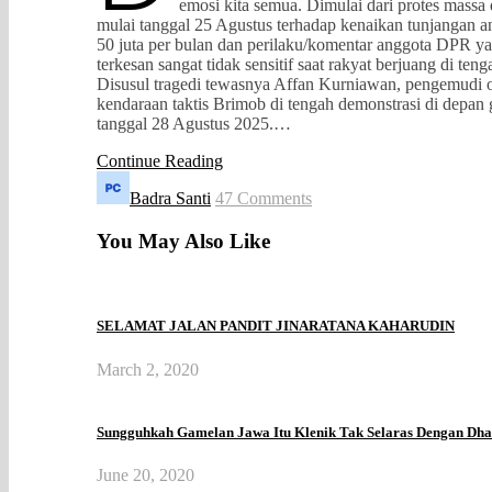
emosi kita semua. Dimulai dari protes mas
mulai tanggal 25 Agustus terhadap kenaikan tunjangan 
50 juta per bulan dan perilaku/komentar anggota DPR ya
terkesan sangat tidak sensitif saat rakyat berjuang di teng
Disusul tragedi tewasnya Affan Kurniawan, pengemudi oj
kendaraan taktis Brimob di tengah demonstrasi di depa
tanggal 28 Agustus 2025.…
Continue Reading
Badra Santi
47 Comments
You May Also Like
SELAMAT JALAN PANDIT JINARATANA KAHARUDIN
March 2, 2020
Sungguhkah Gamelan Jawa Itu Klenik Tak Selaras Dengan Dh
June 20, 2020