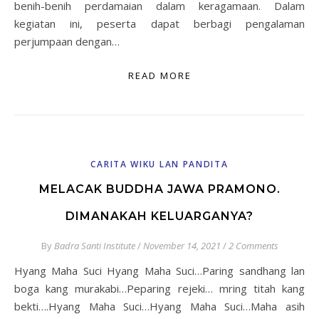
benih-benih perdamaian dalam keragamaan. Dalam
kegiatan ini, peserta dapat berbagi pengalaman
perjumpaan dengan…
READ MORE
CARITA WIKU LAN PANDITA
MELACAK BUDDHA JAWA PRAMONO.
DIMANAKAH KELUARGANYA?
By
Badra Santi Institute
/
November 14, 2021
/
2 Comments
Hyang Maha Suci Hyang Maha Suci…Paring sandhang lan
boga kang murakabi…Peparing rejeki… mring titah kang
bekti….Hyang Maha Suci…Hyang Maha Suci…Maha asih