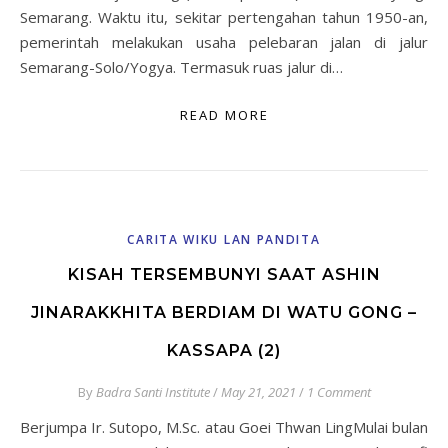
Semarang. Waktu itu, sekitar pertengahan tahun 1950-an,
pemerintah melakukan usaha pelebaran jalan di jalur
Semarang-Solo/Yogya. Termasuk ruas jalur di…
READ MORE
CARITA WIKU LAN PANDITA
KISAH TERSEMBUNYI SAAT ASHIN
JINARAKKHITA BERDIAM DI WATU GONG –
KASSAPA (2)
By
Badra Santi Institute
/
May 21, 2021
/
1 Comment
Berjumpa Ir. Sutopo, M.Sc. atau Goei Thwan LingMulai bulan