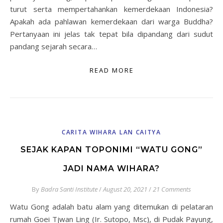
turut serta mempertahankan kemerdekaan Indonesia?
Apakah ada pahlawan kemerdekaan dari warga Buddha?
Pertanyaan ini jelas tak tepat bila dipandang dari sudut
pandang sejarah secara…
READ MORE
CARITA WIHARA LAN CAITYA
SEJAK KAPAN TOPONIMI “WATU GONG”
JADI NAMA WIHARA?
By
Badra Santi Institute
/
August 20, 2021
/
21 Comments
Watu Gong adalah batu alam yang ditemukan di pelataran
rumah Goei Tjwan Ling (Ir. Sutopo, Msc), di Pudak Payung,