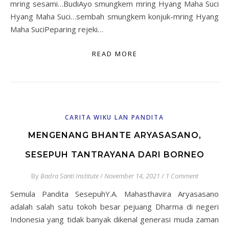
mring sesami…BudiAyo smungkem mring Hyang Maha Suci
Hyang Maha Suci…sembah smungkem konjuk-mring Hyang
Maha SuciPeparing rejeki…
READ MORE
CARITA WIKU LAN PANDITA
MENGENANG BHANTE ARYASASANO,
SESEPUH TANTRAYANA DARI BORNEO
By
Badra Santi Institute
/
November 14, 2021
/
1 Comment
Semula Pandita SesepuhY.A. Mahasthavira Aryasasano
adalah salah satu tokoh besar pejuang Dharma di negeri
Indonesia yang tidak banyak dikenal generasi muda zaman