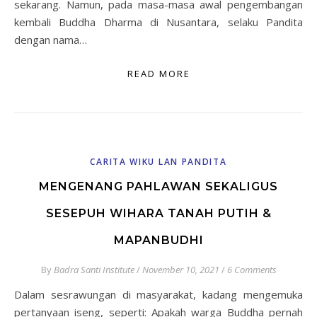
sekarang. Namun, pada masa-masa awal pengembangan
kembali Buddha Dharma di Nusantara, selaku Pandita
dengan nama…
READ MORE
CARITA WIKU LAN PANDITA
MENGENANG PAHLAWAN SEKALIGUS
SESEPUH WIHARA TANAH PUTIH &
MAPANBUDHI
By
Badra Santi Institute
/
November 10, 2021
/
6 Comments
Dalam sesrawungan di masyarakat, kadang mengemuka
pertanyaan iseng, seperti: Apakah warga Buddha pernah