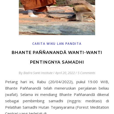
CARITA WIKU LAN PANDITA
BHANTE PAÑÑANANDĀ WANTI-WANTI
PENTINGNYA SAMADHI
By
Badra Santi Institute
/
April 20, 2022
/
5 Comments
Petang hari ini, Rabu (20/04/2022), pukul 19.00 WIB,
Bhante Paññanandā telah meneruskan perjalanan beliau
(wafat). Selama ini mendiang Bhante Paññanandā dikenal
sebagai pembimbing samadhi (Inggris: meditasi) di
Pelatihan Samadhi Hutan Tejaniyarama (Forest Meditation
Centre) yang terletak di…