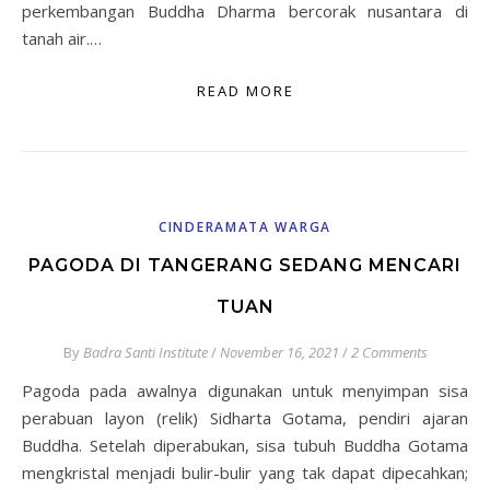
perkembangan Buddha Dharma bercorak nusantara di
tanah air.…
READ MORE
CINDERAMATA WARGA
PAGODA DI TANGERANG SEDANG MENCARI
TUAN
By
Badra Santi Institute
/
November 16, 2021
/
2 Comments
Pagoda pada awalnya digunakan untuk menyimpan sisa
perabuan layon (relik) Sidharta Gotama, pendiri ajaran
Buddha. Setelah diperabukan, sisa tubuh Buddha Gotama
mengkristal menjadi bulir-bulir yang tak dapat dipecahkan;