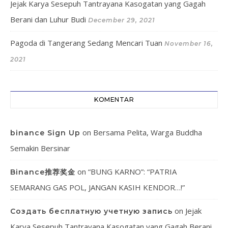
Jejak Karya Sesepuh Tantrayana Kasogatan yang Gagah
Berani dan Luhur Budi
December 29, 2021
Pagoda di Tangerang Sedang Mencari Tuan
November 16,
2021
KOMENTAR
on
Bersama Pelita, Warga Buddha
binance Sign Up
Semakin Bersinar
on
“BUNG KARNO”: “PATRIA
Binance推荐奖金
SEMARANG GAS POL, JANGAN KASIH KENDOR…!”
on
Jejak
Создать бесплатную учетную запись
Karya Sesepuh Tantrayana Kasogatan yang Gagah Berani