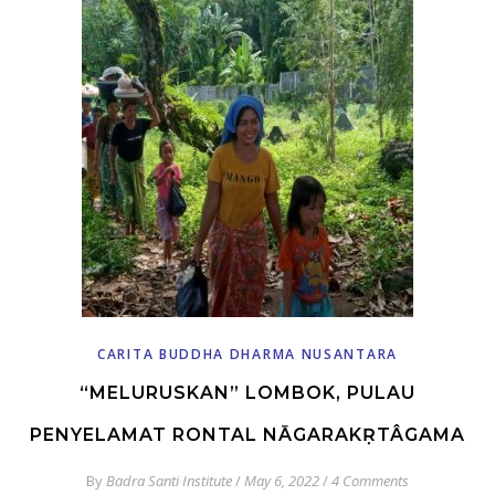
CARITA BUDDHA DHARMA NUSANTARA
“MELURUSKAN” LOMBOK, PULAU
PENYELAMAT RONTAL NĀGARAKṚTÂGAMA
By
Badra Santi Institute
/
May 6, 2022
/
4 Comments