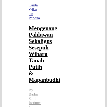
Carita
Wiku
lan
Pandita
Mengenang
Pahlawan
Sekaligus
Sesepuh
Wihara
Tanah
Putih
&
Mapanbudhi
By
Badra
Santi
Institute