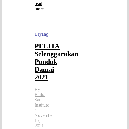
read
more
Layang
PELITA
Selenggarakan
Pondok
Damai
2021
By
Badra
Santi
Institute
/
November
15,
2021