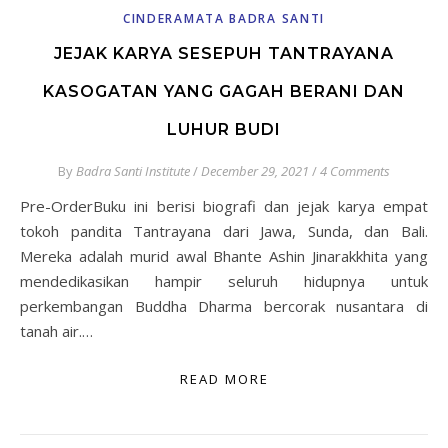
CINDERAMATA BADRA SANTI
JEJAK KARYA SESEPUH TANTRAYANA
KASOGATAN YANG GAGAH BERANI DAN
LUHUR BUDI
By
Badra Santi Institute
/
December 29, 2021
/
4 Comments
Pre-OrderBuku ini berisi biografi dan jejak karya empat
tokoh pandita Tantrayana dari Jawa, Sunda, dan Bali.
Mereka adalah murid awal Bhante Ashin Jinarakkhita yang
mendedikasikan hampir seluruh hidupnya untuk
perkembangan Buddha Dharma bercorak nusantara di
tanah air.…
READ MORE