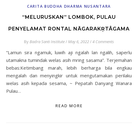
CARITA BUDDHA DHARMA NUSANTARA
“MELURUSKAN” LOMBOK, PULAU
PENYELAMAT RONTAL NĀGARAKṚTÂGAMA
By
Badra Santi Institute
/
May 6, 2022
/
4 Comments
“Lamun sira ngamuk, luwih aji ngalah lan ngalih, saperlu
utamakna tumindak welas asih mring sasama”. Terjemahan
bebas:Ketimbang marah, lebih berharga bila engkau
mengalah dan menyingkir untuk mengutamakan perilaku
welas asih kepada sesama, ~ Pepatah Danyang Wanara
Pulau…
READ MORE