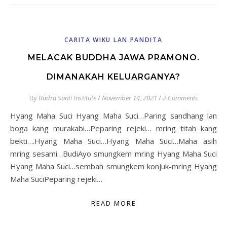
CARITA WIKU LAN PANDITA
MELACAK BUDDHA JAWA PRAMONO.
DIMANAKAH KELUARGANYA?
By
Badra Santi Institute
/
November 14, 2021
/
2 Comments
Hyang Maha Suci Hyang Maha Suci…Paring sandhang lan
boga kang murakabi…Peparing rejeki… mring titah kang
bekti….Hyang Maha Suci…Hyang Maha Suci…Maha asih
mring sesami…BudiAyo smungkem mring Hyang Maha Suci
Hyang Maha Suci…sembah smungkem konjuk-mring Hyang
Maha SuciPeparing rejeki…
READ MORE