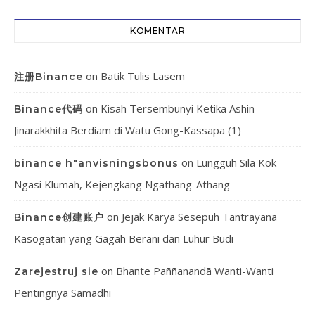
KOMENTAR
on
Batik Tulis Lasem
注册Binance
on
Kisah Tersembunyi Ketika Ashin
Binance代码
Jinarakkhita Berdiam di Watu Gong-Kassapa (1)
on
Lungguh Sila Kok
binance h"anvisningsbonus
Ngasi Klumah, Kejengkang Ngathang-Athang
on
Jejak Karya Sesepuh Tantrayana
Binance创建账户
Kasogatan yang Gagah Berani dan Luhur Budi
on
Bhante Paññanandā Wanti-Wanti
Zarejestruj sie
Pentingnya Samadhi