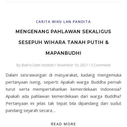
CARITA WIKU LAN PANDITA
MENGENANG PAHLAWAN SEKALIGUS
SESEPUH WIHARA TANAH PUTIH &
MAPANBUDHI
By
Badra Santi Institute
/
November 10, 2021
/
5 Comments
Dalam sesrawungan di masyarakat, kadang mengemuka
pertanyaan iseng, seperti: Apakah warga Buddha pernah
turut serta mempertahankan kemerdekaan Indonesia?
Apakah ada pahlawan kemerdekaan dari warga Buddha?
Pertanyaan ini jelas tak tepat bila dipandang dari sudut
pandang sejarah secara…
READ MORE