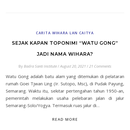
CARITA WIHARA LAN CAITYA
SEJAK KAPAN TOPONIMI “WATU GONG”
JADI NAMA WIHARA?
By
Badra Santi Institute
/
August 20, 2021
/
21 Comments
Watu Gong adalah batu alam yang ditemukan di pelataran
rumah Goei Tjwan Ling (Ir. Sutopo, Msc), di Pudak Payung,
Semarang. Waktu itu, sekitar pertengahan tahun 1950-an,
pemerintah melakukan usaha pelebaran jalan di jalur
Semarang-Solo/Yogya. Termasuk ruas jalur di…
READ MORE