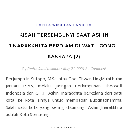
CARITA WIKU LAN PANDITA
KISAH TERSEMBUNYI SAAT ASHIN
JINARAKKHITA BERDIAM DI WATU GONG –
KASSAPA (2)
By
Badra Santi Institute
/
May 21, 2021
/
1 Comment
Berjumpa Ir. Sutopo, M.Sc. atau Goei Thwan LingMulai bulan
Januari 1955, melalui jaringan Perhimpunan Theosofi
Indonesia dan G.T.I., Ashin Jinarakkhita berkelana dari satu
kota, ke kota lainnya untuk membabar Buddhadhamma.
Salah satu kota yang sering dikunjungi Ashin Jinarakkhita
adalah Kota Semarang.…