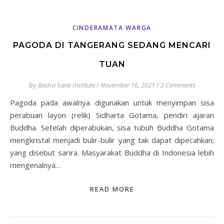
CINDERAMATA WARGA
PAGODA DI TANGERANG SEDANG MENCARI
TUAN
By
Badra Santi Institute
/
November 16, 2021
/
2 Comments
Pagoda pada awalnya digunakan untuk menyimpan sisa
perabuan layon (relik) Sidharta Gotama, pendiri ajaran
Buddha. Setelah diperabukan, sisa tubuh Buddha Gotama
mengkristal menjadi bulir-bulir yang tak dapat dipecahkan;
yang disebut sarira. Masyarakat Buddha di Indonesia lebih
mengenalnya…
READ MORE