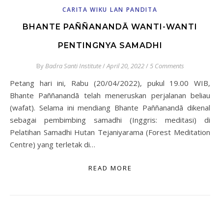
CARITA WIKU LAN PANDITA
BHANTE PAÑÑANANDĀ WANTI-WANTI
PENTINGNYA SAMADHI
By
Badra Santi Institute
/
April 20, 2022
/
5 Comments
Petang hari ini, Rabu (20/04/2022), pukul 19.00 WIB,
Bhante Paññanandā telah meneruskan perjalanan beliau
(wafat). Selama ini mendiang Bhante Paññanandā dikenal
sebagai pembimbing samadhi (Inggris: meditasi) di
Pelatihan Samadhi Hutan Tejaniyarama (Forest Meditation
Centre) yang terletak di…
READ MORE